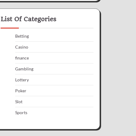
List Of Categories
Betting
Casino
finance
Gambling
Lottery
Poker
Slot
Sports