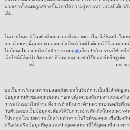
พวกเขาทั้งหมดถูกสร้างขึ้นโดยใช้ความรู้ทางเทคโนโลยีเดียวก
เติม.
ในภายในคาสิโนจริงมีหลายเกมที่จะคาดเดาใน. นี้เป็นหนึ่งในเ
เกม ด้วยเหตุนี้คุณควรมองหาเว็บไซต์เวิลด์ไวด์เว็บวิดีโอเกมอ
ไม่กี่เกม ไม่ว่าเว็บไซต์หลัก ๆ จะเล่น
jok
เกี่ยวกับกิจกรรมกีฬาหร
เว็บไซต์มีลิงก์ไปยังเกมคาสิโนมากมายเช่นโป๊กเกอร์หรือรูเล็ต
บนเว็บการรักษาความปลอดภัยจากเว็บไซต์ควรเป็นสิ่งสำคัญเส
ข้อมูลส่วนตัวของคุณเช่นหมายเลขคุ้มครองสังคมงานฉลองวันเกิ
การพนันออนไลน์รวมทั้งการดำเนินการด้านความปลอดภัยที่มอบให้
กับตัวเองบนเว็บข้อมูลจะต้องได้รับการเข้ารหัส ดังนั้นคุณควร
โปรดดูนโยบายความเป็นส่วนตัวจากเว็บไซต์ของคุณ เพื่อป้องกัน
หรือส่งเสริมข้อมูลที่คุณแนะนำบุคคลเหล่านี้ให้บุคคลที่สามทร