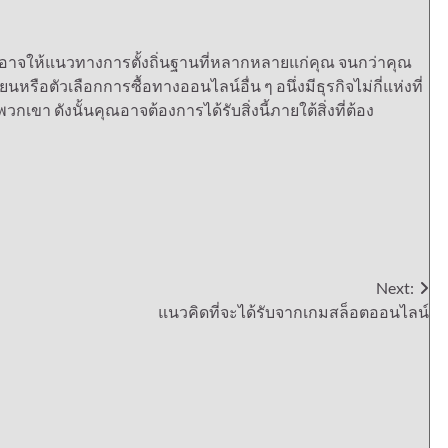
่อาจให้แนวทางการตั้งถิ่นฐานที่หลากหลายแก่คุณ จนกว่าคุณ
อตัวเลือกการซื้อทางออนไลน์อื่น ๆ อนึ่งมีธุรกิจไม่กี่แห่งที่
กเขา ดังนั้นคุณอาจต้องการได้รับสิ่งนี้ภายใต้สิ่งที่ต้อง
Next:
แนวคิดที่จะได้รับจากเกมสล็อตออนไลน์