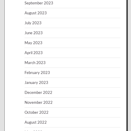
September 2023
August 2023
July 2023
June 2023
May 2023
April 2023
March 2023
February 2023
January 2023
December 2022
November 2022
October 2022
August 2022