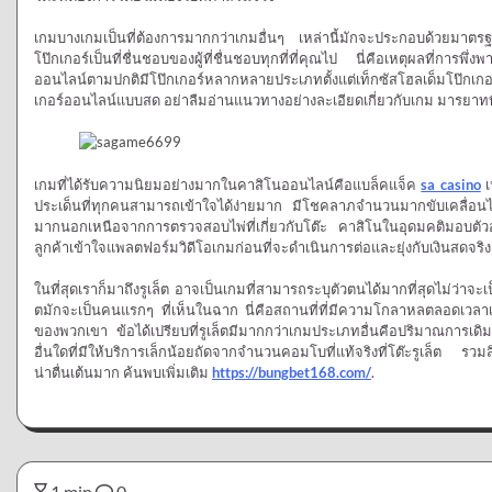
เกมบางเกมเป็นที่ต้องการมากกว่าเกมอื่นๆ เหล่านี้มักจะประกอบด้วยมาตรฐานท
โป๊กเกอร์เป็นที่ชื่นชอบของผู้ที่ชื่นชอบทุกที่ที่คุณไป นี่คือเหตุผลที่การ
ออนไลน์ตามปกติมีโป๊กเกอร์หลากหลายประเภทตั้งแต่เท็กซัสโฮลเด็มโป๊กเกอ
เกอร์ออนไลน์แบบสด อย่าลืมอ่านแนวทางอย่างละเอียดเกี่ยวกับเกม มารยาทที่
เกมที่ได้รับความนิยมอย่างมากในคาสิโนออนไลน์คือแบล็คแจ็ค
sa casino
เ
ประเด็นที่ทุกคนสามารถเข้าใจได้ง่ายมาก มีโชคลาภจำนวนมากขับเคลื่อนไปร
มากนอกเหนือจากการตรวจสอบไพ่ที่เกี่ยวกับโต๊ะ คาสิโนในอุดมคติมอบตัวอย
ลูกค้าเข้าใจแพลตฟอร์มวิดีโอเกมก่อนที่จะดำเนินการต่อและยุ่งกับเงินสดจริง
ในที่สุดเราก็มาถึงรูเล็ต อาจเป็นเกมที่สามารถระบุตัวตนได้มากที่สุดไม่ว่าจะ
ตมักจะเป็นคนแรกๆ ที่เห็นในฉาก นี่คือสถานที่ที่มีความโกลาหลตลอดเวลา
ของพวกเขา ข้อได้เปรียบที่รูเล็ตมีมากกว่าเกมประเภทอื่นคือปริมาณการเดิ
อื่นใดที่มีให้บริการเล็กน้อยถัดจากจำนวนคอมโบที่แท้จริงที่โต๊ะรูเล็ต รวมสิ
น่าตื่นเต้นมาก ค้นพบเพิ่มเติม
https://bungbet168.com/
.
1 min
0