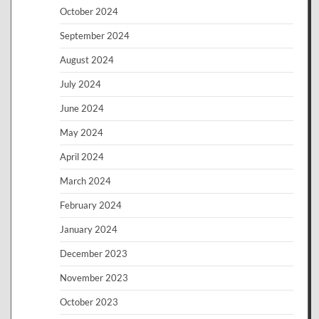
October 2024
September 2024
August 2024
July 2024
June 2024
May 2024
April 2024
March 2024
February 2024
January 2024
December 2023
November 2023
October 2023