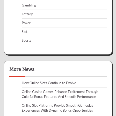
Gambling
Lottery
Poker
Slot
Sports
More News
How Online Slots Continue to Evolve
Online Casino Games Enhance Excitement Through
Colorful Bonus Features And Smooth Performance
Online Slot Platforms Provide Smooth Gameplay
Experiences With Dynamic Bonus Opportunities