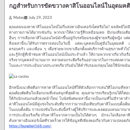
กฎสำหรับการขัดขวางคาสิโนออนไลน์ในอุดมคต
Mateo
July 29, 2023
คุณเคยมองหาคาสิโนออนไลน์ไม่กี่แห่งทางอินเทอร์เน็ตหรือไม่? ผลลัพธ์ไม
ทางกายภาพได้มากเช่นกัน พวกเขาให้ความรู้สึกเหมือนเคย มีเกมเทียบเคีย
อื่นๆ การเลือกคาสิโนออนไลน์มักขึ้นอยู่กับรสนิยมของผู้ชายหรือผู้หญิง แต่
สิ่งเหล่านี้จะได้รับการตรวจสอบในวันนี้ แต่ละบุคคลเป็นคู่มือในอุดมคต
ครอบครัว และเพื่อน ๆ เพื่อช่วยพวกเขาเลือกตั้งแต่บริการด้านสุขภาพทั่
และรู้จักผู้ที่เข้าชมคาสิโนออนไลน์เป็นประจำแล้ว ให้ถามพวกเขาเกี่ยวกับเรื
จริงจากบุคคลจำนวนมาก หลายคนกระตือรือร้นอย่างมากในการแสดงความคิ
โนและการประเมินบางประเภทเกี่ยวกับมันให้คำรับรองแก่คุณโดยใช้นักพนันที
อีกหนึ่งแนวคิดคือการหาคาสิโนออนไลน์ที่ให้ตัวเลือกการเล่นวิดีโอเกมที
คุณต้องตัดสินใจเลือกเกมที่เล่นสนุกที่สุดด้วย คุณสามารถเรียนรู้เกมได้ก็ต่
ให้กับนักเล่นเกมตัวยงหน้าใหม่ โบนัสพิเศษเหล่านี้อาจเป็นเกมที่ไม่มีราค
คาสิโนออนไลน์มีคู่แข่งในระดับที่ยากกว่ามากเมื่อเทียบกับคาสิโนแบบดั้งเดิม
โนแบบดั้งเดิม การแข่งขันในระดับนี้สร้างผู้ให้บริการและผลตอบแทนมากมา
การประเมินจริงเกี่ยวกับคาสิโนจากความเป็นไปได้ต่างๆ มักจะไม่เลือกคา
ค้นหาทางอินเทอร์เน็ตที่รวดเร็วควรให้ข้อมูลที่เพียงพอเกี่ยวกับความ
https://bungbet168.com/
.