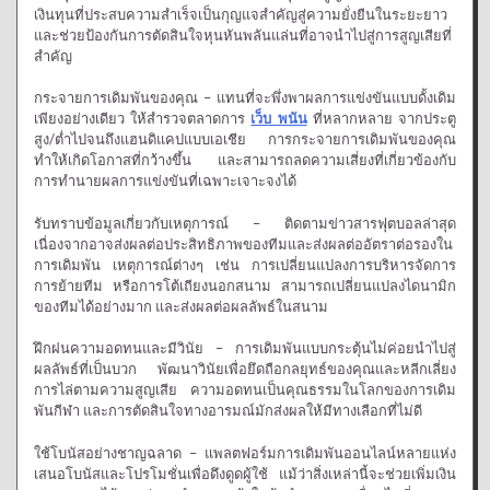
เงินทุนที่ประสบความสำเร็จเป็นกุญแจสำคัญสู่ความยั่งยืนในระยะยาว
และช่วยป้องกันการตัดสินใจหุนหันพลันแล่นที่อาจนำไปสู่การสูญเสียที่
สำคัญ
กระจายการเดิมพันของคุณ – แทนที่จะพึ่งพาผลการแข่งขันแบบดั้งเดิม
เพียงอย่างเดียว ให้สำรวจตลาดการ
เว็บ พนัน
ที่หลากหลาย จากประตู
สูง/ต่ำไปจนถึงแฮนดิแคปแบบเอเชีย การกระจายการเดิมพันของคุณ
ทำให้เกิดโอกาสที่กว้างขึ้น และสามารถลดความเสี่ยงที่เกี่ยวข้องกับ
การทำนายผลการแข่งขันที่เฉพาะเจาะจงได้
รับทราบข้อมูลเกี่ยวกับเหตุการณ์ – ติดตามข่าวสารฟุตบอลล่าสุด
เนื่องจากอาจส่งผลต่อประสิทธิภาพของทีมและส่งผลต่ออัตราต่อรองใน
การเดิมพัน เหตุการณ์ต่างๆ เช่น การเปลี่ยนแปลงการบริหารจัดการ
การย้ายทีม หรือการโต้เถียงนอกสนาม สามารถเปลี่ยนแปลงไดนามิก
ของทีมได้อย่างมาก และส่งผลต่อผลลัพธ์ในสนาม
ฝึกฝนความอดทนและมีวินัย – การเดิมพันแบบกระตุ้นไม่ค่อยนำไปสู่
ผลลัพธ์ที่เป็นบวก พัฒนาวินัยเพื่อยึดถือกลยุทธ์ของคุณและหลีกเลี่ยง
การไล่ตามความสูญเสีย ความอดทนเป็นคุณธรรมในโลกของการเดิม
พันกีฬา และการตัดสินใจทางอารมณ์มักส่งผลให้มีทางเลือกที่ไม่ดี
ใช้โบนัสอย่างชาญฉลาด – แพลตฟอร์มการเดิมพันออนไลน์หลายแห่ง
เสนอโบนัสและโปรโมชั่นเพื่อดึงดูดผู้ใช้ แม้ว่าสิ่งเหล่านี้จะช่วยเพิ่มเงิน