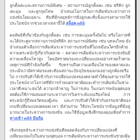
ลูกตั้งเตะและสถานการณ์พิเศษ – สถานการณ์ลูกตั้งเตะ เช่น ฟรีคิก ลูก
เตะมุม และลูกจุดโทษ นำเสนอโอกาสในการเดิมพันระหว่างการ
แข่งขันโดยเฉพาะ ทีมที่มีกลยุทธ์การยิงลูกเตะที่แข็งแกร่งสามารถใช้
ประโยชน์จากช่วงเวลาเหล่านี้ได้
สล็อต
w88
ผลลัพธ์ที่เกี่ยวข้องกับลูกตั้งเตะ เช่น การเตะมุมครั้งถัดไป หรือโอกาสที่
จะได้ประตูจากสถานการณ์ฟรีคิก สถานการณ์พิเศษ เช่น บทลงโทษ ยัง
นำเสนอตัวเลือกการเดิมพันระหว่างการแข่งขันที่ไม่เหมือนใครอีกด้วย
ความตระหนักรู้เกี่ยวกับตลาด – ตลาดการเดิมพันระหว่างการแข่งขันมี
ความเคลื่อนไหวสูง โดยอัตราต่อรองจะเปลี่ยนแปลงอย่างรวดเร็วตาม
เหตุการณ์ที่กำลังเกิดขึ้น รับทราบถึงความเคลื่อนไหวของตลาดและ
ประเมินว่าอัตราต่อรองสะท้อนสถานะปัจจุบันของเกมอย่างถูกต้องหรือ
ไม่ การปรับตัวให้เข้ากับการเปลี่ยนแปลงของตลาดทำให้คุณสามารถใช้
ประโยชน์จากโอกาสที่มีการกำหนดราคาผิดและทำการเดิมพันในช่วง
เวลาที่เหมาะสมได้ ความกล้าหาญ ในการเล่น ในเกมการพนันฟุตบอล
สดต้องใช้การผสมผสานระหว่างการวิเคราะห์แบบเรียลไทม์ การ
ตระหนักรู้ถึงพลวัตของผู้เล่น และการปรับตัวให้เข้ากับธรรมชาติของ
เกมที่เปลี่ยนแปลงตลอดเวลา มีส่วนร่วม ใช้ประโยชน์จากข้อมูลที่มีอยู่
มากมายในระหว่างการแข่งขัน และใช้ข้อมูลเชิงลึกของคุณเพื่อทำการ
ทางเข้า
w88
มือถือ
เชิงกลยุทธ์ระหว่างการแข่งขันที่สอดคล้องกับการเปลี่ยนแปลงที่
เปลี่ยนแปลงไปในสนามฟุตบอล การเดิมพันระหว่างการแข่งขันช่วยเพิ่ม