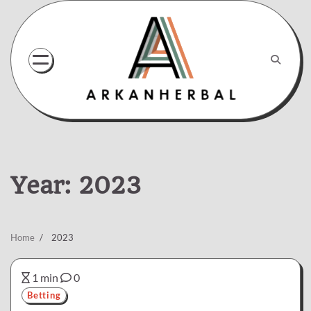
Skip
to
content
Year:
2023
Home
2023
1 min
0
Betting