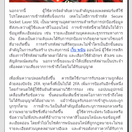
นอกจากนี้ ผู้ใช้ควรจัดลำดับความสำคัญของแพลตฟอร์มที่ใช้
โปรโตคอลการเข้ารหัสที่แข็งแกร่ง เทคโนโลยีการเข้ารหัส Secure
Socket Layer SSL เป็นมาตรฐานอุตสาหกรรมสำหรับการปกป้องข้อมูล
ที่ส่งระหว่างผู้ใช้และคาสิโนออนไลน์ การเข้ารหัสนี้ช่วยให้มั่นใจได้ว่า
ข้อมูลที่ละเอียดอ่อน เช่น รายละเอียดส่วนบุคคลและธุรกรรมทางการ
เงิน ยังคงเป็นความลับและได้รับการปกป้องจากภัยคุกคามทางไซเบอร์
ที่อาจเกิดขึ้น การสร้างรหัสผ่านที่รัดกุมและไม่ซ้ำใครเป็นอีกขั้นตอน
สำคัญในการเสริมสร้าง ประสบการณ์
เว็บ พนัน
ออนไลน์ ผู้ใช้ควรหลีก
เลี่ยงการใช้รหัสผ่านที่คาดเดาได้ง่าย และเลือกใช้ตัวอักษร ตัวเลข และ
สัญลักษณ์ผสมกัน นอกจากนี้ขอแนะนำให้เปลี่ยนรหัสผ่านเป็นประจำ
เพื่อลดความเสี่ยงจากการเข้าถึงโดยไม่ได้รับอนุญาต
เพื่อเพิ่มความปลอดภัยยิ่งขึ้น ควรเปิดใช้งานการรับรองความถูกต้อง
ด้วยสองปัจจัย 2FA ทุกครั้งที่เป็นไปได้ 2FA เพิ่มการป้องกันอีกชั้นหนึ่ง
โดยกำหนดให้ผู้ใช้ยืนยันตัวตนผ่านวิธีการรอง เช่น แอปบนอุปกรณ์
เคลื่อนที่หรือข้อความ ขั้นตอนเพิ่มเติมนี้ช่วยลดโอกาสการเข้าถึงโดย
ไม่ได้รับอนุญาตได้อย่างมาก แม้ว่าข้อมูลรับรองการเข้าสู่ระบบจะถูก
บุกรุกก็ตาม การเฝ้าระวังเป็นสิ่งสำคัญเมื่อต้องระบุการหลอกลวงหรือ
ความพยายามฟิชชิ่งที่อาจเกิดขึ้น ผู้ใช้ควรระมัดระวังอีเมลหรือ
ข้อความไม่พึงประสงค์ที่อ้างว่ามาจากคาสิโนออนไลน์และขอข้อมูลที่
ละเอียดอ่อน โดยทั่วไปเว็บไซต์การพนันออนไลน์ที่ถูกกฎหมายจะไม่ขอ
รายละเอียดส่วนบุคคลผ่านทางอีเมล และคำขอดังกล่าวควรได้รับการ