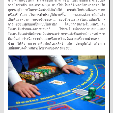
การเดิมพันของคุณ ตรวจสอบตัวชี้วัด เช่น เปอร์เซ็นต์การครองบอล
การยิงเข้าเป้า และการเตะมุม แนวโน้มในสถิติเหล่านี้สามารถช่วยให้
คุณระบุโอกาสในการเดิมพันที่เป็นไปได้ หากทีมใดทีมหนึ่งครองบอล
หรือสร้างโอกาสในการทำประตูได้มากขึ้น อาจส่งผลต่อการตัดสินใจ
เดิมพันระหว่างการแข่งขันของคุณ รอบชั่วขณะและโมเมนตัมสวิง –
การแข่งขันฟุตบอลเป็นแบบไดนามิก โดยมีการแกว่งโมเมนตัมและ
โมเมนตัมชั่วขณะอย่างมีสมาธิ ใช้ประโยชน์จากการเปลี่ยนแปลง
โมเมนตัมเหล่านี้เพื่อวางเดิมพันระหว่างการแข่งขันอย่างมีกลยุทธ์ หาก
ทีมเป็นฝ่ายรับเนื่องจากใบแดงหรือการโจมตีหลายครั้งจากฝ่ายตรง
ข้าม ให้พิจารณาการเดิมพันกับผลลัพธ์ เช่น ประตูถัดไป หรือการ
เปลี่ยนแปลงในทิศทางโดยรวมของการแข่งขัน