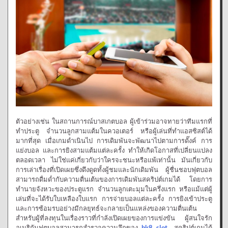
ตัวอย่างเช่น ในสถานการณ์บาสเกตบอล ผู้เข้าร่วมอาจทายว่าทีมแรกที่
ทำประตู จำนวนลูกสามแต้มในควอเตอร์ หรือผู้เล่นที่ทำแอสซิสต์ได้
มากที่สุด เมื่อเกมดำเนินไป การเดิมพันจะพัฒนาไปตามการดั๊งค์ การ
แย่งบอล และการยิงสามแต้มแต่ละครั้ง ทำให้เกิดโอกาสที่เปลี่ยนแปลง
ตลอดเวลา ไม่ใช่แค่เกี่ยวกับว่าใครจะชนะหรือแพ้เท่านั้น มันเกี่ยวกับ
การเล่าเรื่องที่เปิดเผยซึ่งดึงดูดทั้งผู้ชมและนักเดิมพัน ผู้ชื่นชอบฟุตบอล
สามารถดื่มด่ำกับความตื่นเต้นของการเดิมพันสคริปต์เกมได้ โดยการ
ทำนายจังหวะของประตูแรก จำนวนลูกเตะมุมในครึ่งแรก หรือแม้แต่ผู้
เล่นที่จะได้รับใบเหลืองใบแรก การจ่ายบอลแต่ละครั้ง การยิงเข้าประตู
และการซ้อมรบอย่างมีกลยุทธ์จะกลายเป็นแหล่งของความตื่นเต้น
สำหรับผู้ที่ลงทุนในเรื่องราวที่กำลังเปิดเผยของการแข่งขัน ผู้สนใจรัก
อเมริกันฟุตบอลสามารถสำรวจความลึกของ
bk8 slot
สคริปต์เกมได้