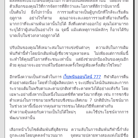
ผลลัพธ์ที่เป็นไปได้ของคุณในการได้รับเงินสดลดลงเท่านั้น แต่ยังจำกัด
ตัวเลือกของคุณไว้ที่การจัดการที่ดีกว่าและโอกาสที่ดีกว่านับจากนี้
เป็นต้นไป ยิ่งไปกว่านั้น การรวมตัวอาจเป็นผู้บุกเบิกที่ใกล้จะเริ่มต้น
ฤดูกาล อย่างไรก็ตาม คุณอาจจะละเลยการรวมตัวที่อาจเกิดขึ้น
มากกว่าที่จะผ่านพ้นเวลานั้นไปได้ สิ่งที่แตกต่างออกไป คุณไม่สามารถ
ระบุได้ว่าผู้เล่นเป็นอย่างไร ณ จุดนี้ แม้แต่เหตุการณ์หลักๆ ก็อาจได้รับ
บาดเจ็บในช่วงกลางฤดูกาลได้
ปรับเงินของคุณให้เหมาะสมในการแข่งขันต่างๆ ความลับในการเดิม
พันกีฬานี้ทำโดยนักเดิมพันผู้เชี่ยวชาญหลายคน ไม่เพียงแต่การเพิ่มนี้
จะทำให้คุณมีโอกาสที่จะชนะเท่านั้น แต่ยังช่วยปกป้องเงินของคุณอีก
ด้วย คุณอาจจะอยากแพ้ในข้อตกลงครั้งใหญ่เพียงครั้งเดียวใช่ไหม?
อีกหนึ่งความเป็นส่วนตัวในการ
เว็บพนันออนไลน์ 777
กีฬาคือการตื่น
ตัวอย่างต่อเนื่อง โดยทั่วไปผู้ผลิตแปลก ๆ จะเปลี่ยนไลน์เงินสดและการก
ระจายแต้มในพริบตาและตามปกติเท่าที่จะคาดหวังได้อย่างแท้จริง โดย
เฉพาะอย่างยิ่งหากเป็นหนึ่งในแมตช์ที่คาดหวังมากที่สุด เช่น การชกชิง
ตำแหน่งในการชกมวยหรือรอบชิงชนะเลิศเกม 7 ปกติมีประโยชน์มาก
ในช่วงเวลานี้เนื่องจากคุณสามารถชนะได้สองวิธีที่แตกต่างกัน
ทำความคุ้นเคยกับความเป็นไปได้ใหม่ๆ และใช้ประโยชน์จากการ
พัฒนาเหล่านั้น
เลือกหน้าเว็บไซต์เดิมพันที่ยุติธรรม ความลับในการเดิมพันกีฬานี้กำลัง
ถูกละเลยโดยบุคคลจำนวนมาก จุดหมายปลายทางสองแห่งไม่มีชื่อ