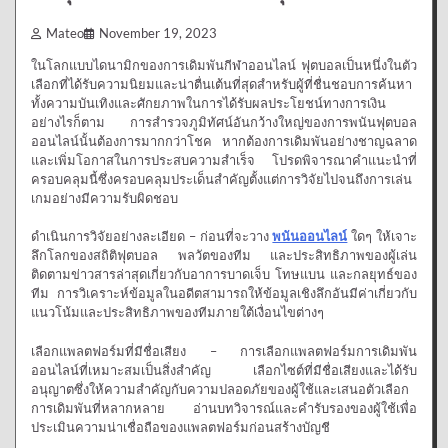
Mateo
November 19, 2023
ในโลกแบบไดนามิกของการเดิมพันกีฬาออนไลน์ ฟุตบอลเป็นหนึ่งในตัว
เลือกที่ได้รับความนิยมและน่าตื่นเต้นที่สุดสำหรับผู้ที่ชื่นชอบการค้นหา
ทั้งความบันเทิงและศักยภาพในการได้รับผลประโยชน์ทางการเงิน
อย่างไรก็ตาม การสำรวจภูมิทัศน์อันกว้างใหญ่ของการพนันฟุตบอล
ออนไลน์นั้นต้องการมากกว่าโชค หากต้องการเดิมพันอย่างชาญฉลาด
และเพิ่มโอกาสในการประสบความสำเร็จ โปรดพิจารณาคำแนะนำที่
ครอบคลุมนี้ซึ่งครอบคลุมประเด็นสำคัญตั้งแต่การวิจัยไปจนถึงการเล่น
เกมอย่างมีความรับผิดชอบ
ดำเนินการวิจัยอย่างละเอียด – ก่อนที่จะวาง
พนันออนไลน์
ใดๆ ให้เจาะ
ลึกโลกของสถิติฟุตบอล พลวัตของทีม และประสิทธิภาพของผู้เล่น
ติดตามข่าวสารล่าสุดเกี่ยวกับอาการบาดเจ็บ โทษแบน และกลยุทธ์ของ
ทีม การวิเคราะห์ข้อมูลในอดีตสามารถให้ข้อมูลเชิงลึกอันมีค่าเกี่ยวกับ
แนวโน้มและประสิทธิภาพของทีมภายใต้เงื่อนไขต่างๆ
เลือกแพลตฟอร์มที่มีชื่อเสียง – การเลือกแพลตฟอร์มการเดิมพัน
ออนไลน์ที่เหมาะสมเป็นสิ่งสำคัญ เลือกไซต์ที่มีชื่อเสียงและได้รับ
อนุญาตซึ่งให้ความสำคัญกับความปลอดภัยของผู้ใช้และเสนอตัวเลือก
การเดิมพันที่หลากหลาย อ่านบทวิจารณ์และคำรับรองของผู้ใช้เพื่อ
ประเมินความน่าเชื่อถือของแพลตฟอร์มก่อนสร้างบัญชี