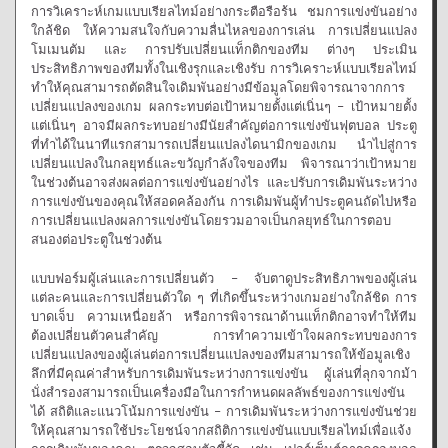
การวิเคราะห์เกมแบบเรียลไทม์อย่างกระตือรือร้น ชมการแข่งขันอย่าง
ใกล้ชิด ให้ความสนใจกับความลื่นไหลของการเล่น การเปลี่ยนแปลง
โมเมนตัม และ การปรับเปลี่ยนแท็กติกของทีม ต่างๆ ประเมิน
ประสิทธิภาพของทีมทั้งในเชิงรุกและเชิงรับ การวิเคราะห์แบบเรียลไทม์
ทำให้คุณสามารถตัดสินใจเดิมพันอย่างมีข้อมูลโดยพิจารณาจากการ
เปลี่ยนแปลงของเกม ผลกระทบต่อเป้าหมายตั้งแต่เนิ่นๆ – เป้าหมายตั้ง
แต่เนิ่นๆ อาจมีผลกระทบอย่างมีนัยสำคัญต่อการแข่งขันฟุตบอล ประตู
ที่ทำได้ในนาทีแรกสามารถเปลี่ยนแปลงไดนามิกของเกม นำไปสู่การ
เปลี่ยนแปลงในกลยุทธ์และขวัญกำลังใจของทีม พิจารณาว่าเป้าหมาย
ในช่วงต้นอาจส่งผลต่อการแข่งขันอย่างไร และปรับการเดิมพันระหว่าง
การแข่งขันของคุณให้สอดคล้องกัน การเดิมพันผู้ทำประตูคนถัดไปหรือ
การเปลี่ยนแปลงผลการแข่งขันโดยรวมอาจเป็นกลยุทธ์ในการตอบ
สนองต่อประตูในช่วงต้น
แบบฟอร์มผู้เล่นและการเปลี่ยนตัว – จับตาดูประสิทธิภาพของผู้เล่น
แต่ละคนและการเปลี่ยนตัวใด ๆ ที่เกิดขึ้นระหว่างเกมอย่างใกล้ชิด การ
บาดเจ็บ ความเหนื่อยล้า หรือการพิจารณาด้านแท็กติกอาจทำให้ทีม
ต้องเปลี่ยนตัวคนสำคัญ การทำความเข้าใจผลกระทบของการ
เปลี่ยนแปลงของผู้เล่นต่อการเปลี่ยนแปลงของทีมสามารถให้ข้อมูลเชิง
ลึกที่มีคุณค่าสำหรับการเดิมพันระหว่างการแข่งขัน ผู้เล่นที่ลุกจากม้า
นั่งสำรองสามารถเป็นเครื่องมือในการกำหนดผลลัพธ์ของการแข่งขัน
ได้ สถิติและแนวโน้มการแข่งขัน – การเดิมพันระหว่างการแข่งขันช่วย
ให้คุณสามารถใช้ประโยชน์จากสถิติการแข่งขันแบบเรียลไทม์เพื่อแจ้ง