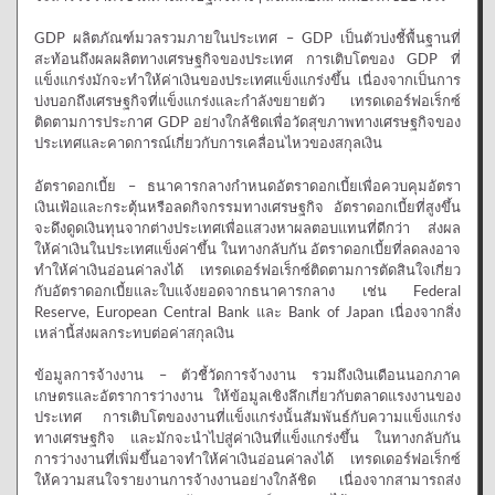
GDP ผลิตภัณฑ์มวลรวมภายในประเทศ – GDP เป็นตัวบ่งชี้พื้นฐานที่
สะท้อนถึงผลผลิตทางเศรษฐกิจของประเทศ การเติบโตของ GDP ที่
แข็งแกร่งมักจะทำให้ค่าเงินของประเทศแข็งแกร่งขึ้น เนื่องจากเป็นการ
บ่งบอกถึงเศรษฐกิจที่แข็งแกร่งและกำลังขยายตัว เทรดเดอร์ฟอเร็กซ์
ติดตามการประกาศ GDP อย่างใกล้ชิดเพื่อวัดสุขภาพทางเศรษฐกิจของ
ประเทศและคาดการณ์เกี่ยวกับการเคลื่อนไหวของสกุลเงิน
อัตราดอกเบี้ย – ธนาคารกลางกำหนดอัตราดอกเบี้ยเพื่อควบคุมอัตรา
เงินเฟ้อและกระตุ้นหรือลดกิจกรรมทางเศรษฐกิจ อัตราดอกเบี้ยที่สูงขึ้น
จะดึงดูดเงินทุนจากต่างประเทศเพื่อแสวงหาผลตอบแทนที่ดีกว่า ส่งผล
ให้ค่าเงินในประเทศแข็งค่าขึ้น ในทางกลับกัน อัตราดอกเบี้ยที่ลดลงอาจ
ทำให้ค่าเงินอ่อนค่าลงได้ เทรดเดอร์ฟอเร็กซ์ติดตามการตัดสินใจเกี่ยว
กับอัตราดอกเบี้ยและใบแจ้งยอดจากธนาคารกลาง เช่น Federal
Reserve, European Central Bank และ Bank of Japan เนื่องจากสิ่ง
เหล่านี้ส่งผลกระทบต่อค่าสกุลเงิน
ข้อมูลการจ้างงาน – ตัวชี้วัดการจ้างงาน รวมถึงเงินเดือนนอกภาค
เกษตรและอัตราการว่างงาน ให้ข้อมูลเชิงลึกเกี่ยวกับตลาดแรงงานของ
ประเทศ การเติบโตของงานที่แข็งแกร่งนั้นสัมพันธ์กับความแข็งแกร่ง
ทางเศรษฐกิจ และมักจะนำไปสู่ค่าเงินที่แข็งแกร่งขึ้น ในทางกลับกัน
การว่างงานที่เพิ่มขึ้นอาจทำให้ค่าเงินอ่อนค่าลงได้ เทรดเดอร์ฟอเร็กซ์
ให้ความสนใจรายงานการจ้างงานอย่างใกล้ชิด เนื่องจากสามารถส่ง