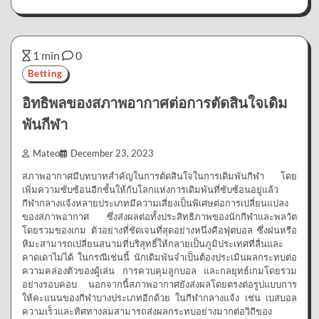
1 min
0
Betting
อิทธิพลของสภาพอากาศต่อการตัดสินใจเดิม
พันกีฬา
Mateo
December 23, 2023
สภาพอากาศมีบทบาทสำคัญในการตัดสินใจในการเดิมพันกีฬา โดย
เพิ่มความซับซ้อนอีกชั้นให้กับโลกแห่งการเดิมพันที่ซับซ้อนอยู่แล้ว
กีฬากลางแจ้งหลายประเภทมีความเสี่ยงเป็นพิเศษต่อการเปลี่ยนแปลง
ของสภาพอากาศ ซึ่งส่งผลต่อทั้งประสิทธิภาพของนักกีฬาและพลวัต
โดยรวมของเกม ตัวอย่างที่ชัดเจนที่สุดอย่างหนึ่งคือฟุตบอล ซึ่งฝนหรือ
หิมะสามารถเปลี่ยนสนามที่บริสุทธิ์ให้กลายเป็นภูมิประเทศที่ลื่นและ
คาดเดาไม่ได้ ในกรณีเช่นนี้ นักเดิมพันจำเป็นต้องประเมินผลกระทบต่อ
ความคล่องตัวของผู้เล่น การควบคุมลูกบอล และกลยุทธ์เกมโดยรวม
อย่างรอบคอบ นอกจากนี้สภาพอากาศยังส่งผลโดยตรงต่อรูปแบบการ
ให้คะแนนของกีฬาบางประเภทอีกด้วย ในกีฬากลางแจ้ง เช่น เบสบอล
ความเร็วและทิศทางลมสามารถส่งผลกระทบอย่างมากต่อวิถีของ