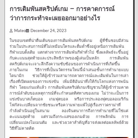
การเดิมพันสคริปต์เกม – การคาดการณ์
ว่าการกระทำจะเผยออกมาอย่างไร
Mateo
December 24, 2023
ในขอบเขตที่น่าตื่นเต้นของการเดิมพันสคริปต์เกม ผู้ที่ชื่นชอบมีส่วน
ร่วมในประสบการณ์ที่ไม่เหมือนใครและดื่มด่ำซึ่งอยู่เหนือการเดิมพัน
กีฬาแบบดั้งเดิม แตกต่างจากการเดิมพันกีฬาทั่วไป ซึ่งผลลัพธ์จะขึ้นอยู่
กับคะแนนสุดท้ายและประสิทธิภาพของผู้เล่นเป็นหลัก การเดิมพัน
สคริปต์เกมจะเจาะลึกถึงความซับซ้อนของการดำเนินการที่เกิดขึ้น
ภายในเกม วิธีการที่เป็นนวัตกรรมใหม่นี้นำเสนอชั้นการทำนายแบบ
ไดนามิก ช่วยให้ผู้เข้าร่วมสามารถคาดการณ์และเดิมพันในการเล่า
เรื่องที่เปิดเผยของการแข่งขัน เพิ่มมิติอันน่าทึ่งให้กับโลกแห่งการพนัน
กีฬา โดยแก่นแท้แล้ว การเดิมพันสคริปต์เกมเชิญชวนให้ผู้เข้าร่วมคาด
การณ์ลำดับของเหตุการณ์ที่จะกำหนดทิศทางของเกม ไม่ว่าจะเป็นการ
แข่งขันบาสเก็ตบอล เกมฟุตบอล หรือการประลองฟุตบอลอเมริกัน
โฟกัสจะเปลี่ยนจากชัยชนะหรือความพ่ายแพ้ไปสู่เรื่องราวดราม่าที่
กำลังดำเนินอยู่ในสนาม ลองจินตนาการถึงการทำนายที่ไม่ใช่แค่
คะแนนสุดท้าย แต่รวมถึงกระแสของเกมด้วย การพลิกผัน การ
เปลี่ยนแปลงโมเมนตัม และช่วงเวลาสำคัญที่อาจส่งผลต่อผลลัพธ์ด้วย
วิธีที่ไม่คาดคิด