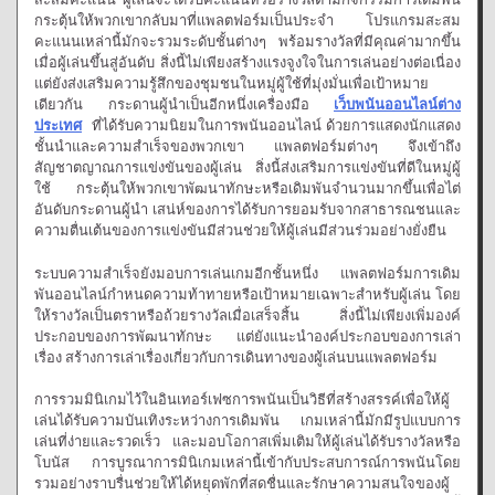
กระตุ้นให้พวกเขากลับมาที่แพลตฟอร์มเป็นประจำ โปรแกรมสะสม
คะแนนเหล่านี้มักจะรวมระดับชั้นต่างๆ พร้อมรางวัลที่มีคุณค่ามากขึ้น
เมื่อผู้เล่นขึ้นสู่อันดับ สิ่งนี้ไม่เพียงสร้างแรงจูงใจในการเล่นอย่างต่อเนื่อง
แต่ยังส่งเสริมความรู้สึกของชุมชนในหมู่ผู้ใช้ที่มุ่งมั่นเพื่อเป้าหมาย
เดียวกัน กระดานผู้นำเป็นอีกหนึ่งเครื่องมือ
เว็บพนันออนไลน์ต่าง
ประเทศ
ที่ได้รับความนิยมในการพนันออนไลน์ ด้วยการแสดงนักแสดง
ชั้นนำและความสำเร็จของพวกเขา แพลตฟอร์มต่างๆ จึงเข้าถึง
สัญชาตญาณการแข่งขันของผู้เล่น สิ่งนี้ส่งเสริมการแข่งขันที่ดีในหมู่ผู้
ใช้ กระตุ้นให้พวกเขาพัฒนาทักษะหรือเดิมพันจำนวนมากขึ้นเพื่อไต่
อันดับกระดานผู้นำ เสน่ห์ของการได้รับการยอมรับจากสาธารณชนและ
ความตื่นเต้นของการแข่งขันมีส่วนช่วยให้ผู้เล่นมีส่วนร่วมอย่างยั่งยืน
ระบบความสำเร็จยังมอบการเล่นเกมอีกชั้นหนึ่ง แพลตฟอร์มการเดิม
พันออนไลน์กำหนดความท้าทายหรือเป้าหมายเฉพาะสำหรับผู้เล่น โดย
ให้รางวัลเป็นตราหรือถ้วยรางวัลเมื่อเสร็จสิ้น สิ่งนี้ไม่เพียงเพิ่มองค์
ประกอบของการพัฒนาทักษะ แต่ยังแนะนำองค์ประกอบของการเล่า
เรื่อง สร้างการเล่าเรื่องเกี่ยวกับการเดินทางของผู้เล่นบนแพลตฟอร์ม
การรวมมินิเกมไว้ในอินเทอร์เฟซการพนันเป็นวิธีที่สร้างสรรค์เพื่อให้ผู้
เล่นได้รับความบันเทิงระหว่างการเดิมพัน เกมเหล่านี้มักมีรูปแบบการ
เล่นที่ง่ายและรวดเร็ว และมอบโอกาสเพิ่มเติมให้ผู้เล่นได้รับรางวัลหรือ
โบนัส การบูรณาการมินิเกมเหล่านี้เข้ากับประสบการณ์การพนันโดย
รวมอย่างราบรื่นช่วยให้ได้หยุดพักที่สดชื่นและรักษาความสนใจของผู้