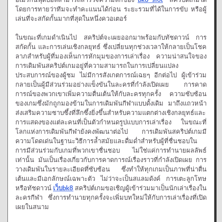
โดยการทายว่าทีมจะทำคะแนนได้ก่อน ระยะรวมที่ได้ในการขับ หรือผู้
เล่นที่จะสกัดกั้นมากที่สุดในหนึ่งควอเตอร์
ในขณะที่เกมดำเนินไป สคริปต์จะเผยออกมาพร้อมกับทัชดาวน์ การ
สกัดกั้น และการเล่นเชิงกลยุทธ์ ซึ่งเปลี่ยนทุกช่วงเวลาให้กลายเป็นโชค
ลาภสำหรับผู้ที่มองเห็นการหักมุมของการเล่าเรื่อง ความน่าสนใจของ
การเดิมพันสคริปต์เกมอยู่ที่ความสามารถในการเปลี่ยนแปลง
ประสบการณ์ของผู้ชม ไม่มีการสังเกตการณ์เฉยๆ อีกต่อไป ผู้เข้าร่วม
กลายเป็นผู้มีส่วนร่วมอย่างแข็งขันในละครที่กำลังเปิดเผย การคาด
การณ์ของพวกเขาเพิ่มความตื่นเต้นให้กับละครทุกครั้ง ความซับซ้อน
ของเกมซึ่งมักถูกมองข้ามในการเดิมพันกีฬาแบบดั้งเดิม มาถึงแถวหน้า
ส่งเสริมความซาบซึ้งที่ลึกซึ้งยิ่งขึ้นสำหรับความแตกต่างเชิงกลยุทธ์และ
การแสดงของแต่ละคนที่เป็นตัวกำหนดรูปแบบการเล่าเรื่อง ในขณะที่
โลกแห่งการเดิมพันกีฬายังคงพัฒนาต่อไป การเดิมพันสคริปต์เกมมี
ความโดดเด่นในฐานะวิธีการล้ำสมัยและดื่มด่ำสำหรับผู้ที่ชื่นชอบใน
การมีส่วนร่วมกับเกมที่พวกเขาชื่นชอบ ไม่ใช่แค่การทำนายผลลัพธ์
เท่านั้น มันเป็นเรื่องเกี่ยวกับการคาดการณ์เรื่องราวที่กำลังเปิดเผย การ
วางเดิมพันในรายละเอียดที่ซับซ้อน ซึ่งทำให้ทุกเกมเป็นภาพที่น่าตื่น
เต้นและมีเอกลักษณ์เฉพาะตัว ไม่ว่าจะเป็นสแลมดังค์ การเตะลูกโทษ
หรือทัชดาวน์
เว็บbk8
สคริปต์เกมขอเชิญผู้เข้าร่วมมาเป็นนักเล่าเรื่องใน
ละครกีฬา ซึ่งการทำนายทุกครั้งจะเพิ่มบทใหม่ให้กับการเล่าเรื่องที่เปิด
เผยในสนาม