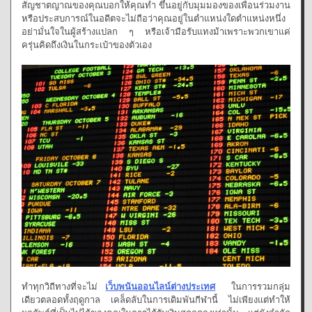
สัญชาตญาณของคุณบอกให้คุณทำ ขึ้นอยู่กับมุมมองของเพื่อนร่วมงาน
หรือประสบการณ์ในอดีตจะไม่ถือว่าคุณอยู่ในตำแหน่งใดตำแหน่งหนึ่ง
อย่ามั่นใจในผู้สร้างแปลก ๆ หรือเจ้ามือรับแทงม้าเพราะพวกเขาแค่
ครุ่นคิดถึงเงินในกระเป๋าของตัวเอง
ทำทุกวิถีทางที่จะไม่
เว็บพนันออนไลน์ต่างประเทศ
ในการรวมกลุ่ม
เดียวตลอดทั้งฤดูกาล เคล็ดลับในการเดิมพันกีฬานี้ ไม่เพียงแต่ทำให้