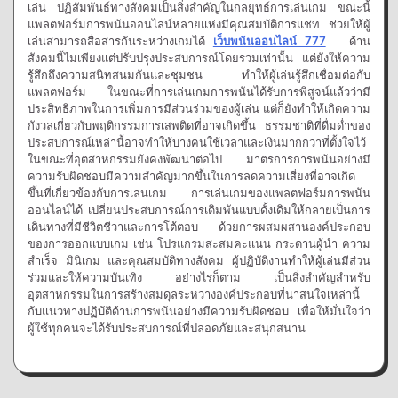
เล่น ปฏิสัมพันธ์ทางสังคมเป็นสิ่งสำคัญในกลยุทธ์การเล่นเกม ขณะนี้
แพลตฟอร์มการพนันออนไลน์หลายแห่งมีคุณสมบัติการแชท ช่วยให้ผู้
เล่นสามารถสื่อสารกันระหว่างเกมได้
เว็บพนันออนไลน์ 777
ด้าน
สังคมนี้ไม่เพียงแต่ปรับปรุงประสบการณ์โดยรวมเท่านั้น แต่ยังให้ความ
รู้สึกถึงความสนิทสนมกันและชุมชน ทำให้ผู้เล่นรู้สึกเชื่อมต่อกับ
แพลตฟอร์ม ในขณะที่การเล่นเกมการพนันได้รับการพิสูจน์แล้วว่ามี
ประสิทธิภาพในการเพิ่มการมีส่วนร่วมของผู้เล่น แต่ก็ยังทำให้เกิดความ
กังวลเกี่ยวกับพฤติกรรมการเสพติดที่อาจเกิดขึ้น ธรรมชาติที่ดื่มด่ำของ
ประสบการณ์เหล่านี้อาจทำให้บางคนใช้เวลาและเงินมากกว่าที่ตั้งใจไว้
ในขณะที่อุตสาหกรรมยังคงพัฒนาต่อไป มาตรการการพนันอย่างมี
ความรับผิดชอบมีความสำคัญมากขึ้นในการลดความเสี่ยงที่อาจเกิด
ขึ้นที่เกี่ยวข้องกับการเล่นเกม การเล่นเกมของแพลตฟอร์มการพนัน
ออนไลน์ได้ เปลี่ยนประสบการณ์การเดิมพันแบบดั้งเดิมให้กลายเป็นการ
เดินทางที่มีชีวิตชีวาและการโต้ตอบ ด้วยการผสมผสานองค์ประกอบ
ของการออกแบบเกม เช่น โปรแกรมสะสมคะแนน กระดานผู้นำ ความ
สำเร็จ มินิเกม และคุณสมบัติทางสังคม ผู้ปฏิบัติงานทำให้ผู้เล่นมีส่วน
ร่วมและให้ความบันเทิง อย่างไรก็ตาม เป็นสิ่งสำคัญสำหรับ
อุตสาหกรรมในการสร้างสมดุลระหว่างองค์ประกอบที่น่าสนใจเหล่านี้
กับแนวทางปฏิบัติด้านการพนันอย่างมีความรับผิดชอบ เพื่อให้มั่นใจว่า
ผู้ใช้ทุกคนจะได้รับประสบการณ์ที่ปลอดภัยและสนุกสนาน