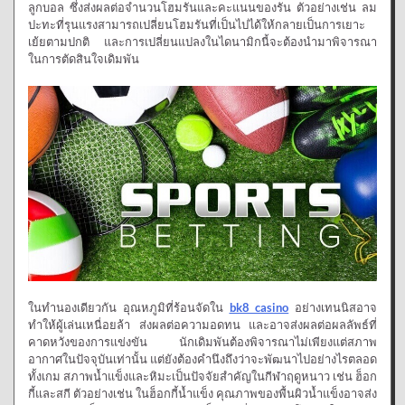
ลูกบอล ซึ่งส่งผลต่อจำนวนโฮมรันและคะแนนของรัน ตัวอย่างเช่น ลม
ปะทะที่รุนแรงสามารถเปลี่ยนโฮมรันที่เป็นไปได้ให้กลายเป็นการเยาะ
เย้ยตามปกติ และการเปลี่ยนแปลงในไดนามิกนี้จะต้องนำมาพิจารณา
ในการตัดสินใจเดิมพัน
ในทำนองเดียวกัน อุณหภูมิที่ร้อนจัดใน
bk8 casino
อย่างเทนนิสอาจ
ทำให้ผู้เล่นเหนื่อยล้า ส่งผลต่อความอดทน และอาจส่งผลต่อผลลัพธ์ที่
คาดหวังของการแข่งขัน นักเดิมพันต้องพิจารณาไม่เพียงแต่สภาพ
อากาศในปัจจุบันเท่านั้น แต่ยังต้องคำนึงถึงว่าจะพัฒนาไปอย่างไรตลอด
ทั้งเกม สภาพน้ำแข็งและหิมะเป็นปัจจัยสำคัญในกีฬาฤดูหนาว เช่น ฮ็อก
กี้และสกี ตัวอย่างเช่น ในฮ็อกกี้น้ำแข็ง คุณภาพของพื้นผิวน้ำแข็งอาจส่ง