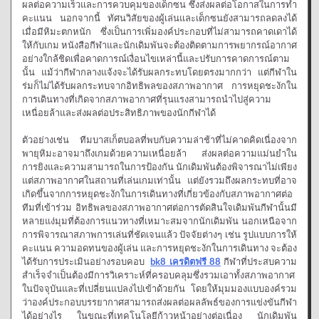
ผลต่อความเร็วและการควบคุมของเด็กซน ซึ่งส่งผลต่อโอกาสในการทำ
คะแนน นอกจากนี้ ทัศนวิสัยของผู้เล่นและเด็กซนยังสามารถลดลงได้
เมื่อมีหิมะตกหนัก ซึ่งเป็นการเพิ่มองค์ประกอบที่ไม่สามารถคาดเดาได้
ให้กับเกม หนังสือกีฬาและนักเดิมพันจะต้องติดตามการพยากรณ์อากาศ
อย่างใกล้ชิดเพื่อคาดการณ์เงื่อนไขเหล่านี้และปรับการคาดการณ์ตาม
นั้น แม้ว่ากีฬากลางแจ้งจะได้รับผลกระทบโดยตรงมากกว่า แต่กีฬาใน
ร่มก็ไม่ได้รับผลกระทบจากอิทธิพลของสภาพอากาศ การหยุดชะงักใน
การเดินทางที่เกิดจากสภาพอากาศที่รุนแรงสามารถนำไปสู่ความ
เหนื่อยล้าและส่งผลต่อประสิทธิภาพของนักกีฬาได้
ตัวอย่างเช่น ทีมบาสเก็ตบอลที่พบกับความล่าช้าที่ไม่คาดคิดเนื่องจาก
พายุหิมะอาจมาถึงเกมด้วยความเหนื่อยล้า ส่งผลต่อความแม่นยำใน
การยิงและความสามารถในการป้องกัน นักเดิมพันต้องพิจารณาไม่เพียง
แต่สภาพอากาศในสถานที่เล่นเกมเท่านั้น แต่ยังรวมถึงผลกระทบที่อาจ
เกิดขึ้นจากการหยุดชะงักในการเดินทางที่เกี่ยวข้องกับสภาพอากาศต่อ
ทีมที่เข้าร่วม อิทธิพลของสภาพอากาศต่อการตัดสินใจเดิมพันกีฬานั้นมี
หลายแง่มุมที่ต้องการแนวทางที่เหมาะสมจากนักเดิมพัน นอกเหนือจาก
การพิจารณาสภาพการเล่นที่ชัดเจนแล้ว ปัจจัยต่างๆ เช่น รูปแบบการให้
คะแนน ความอดทนของผู้เล่น และการหยุดชะงักในการเดินทาง จะต้อง
ได้รับการประเมินอย่างรอบคอบ
bk8 เครดิตฟรี 88
กีฬาที่ประสบความ
สำเร็จจำเป็นต้องมีการวิเคราะห์ที่ครอบคลุมซึ่งรวมเอาทั้งสภาพอากาศ
ในปัจจุบันและที่เปลี่ยนแปลงไปเข้าด้วยกัน โดยให้มุมมองแบบองค์รวม
ว่าองค์ประกอบบรรยากาศสามารถส่งผลต่อผลลัพธ์ของการแข่งขันกีฬา
ได้อย่างไร ในขณะที่เทคโนโลยีก้าวหน้าอย่างต่อเนื่อง นักเดิมพัน