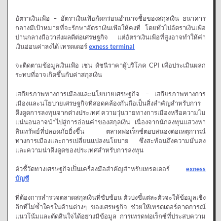
อัตราเงินเฟ้อ – อัตราเงินเฟ้อกัดกร่อนอำนาจซื้อของสกุลเงิน ธนาคาร
กลางมีเป้าหมายที่จะรักษาอัตราเงินเฟ้อให้คงที่ โดยทั่วไปอัตราเงินเฟ้อ
ปานกลางถือว่าส่งผลดีต่อเศรษฐกิจ แต่อัตราเงินเฟ้อที่สูงอาจทำให้ค่า
เงินอ่อนค่าลงได้ เทรดเดอร์
exness terminal
จะติดตามข้อมูลเงินเฟ้อ เช่น ดัชนีราคาผู้บริโภค CPI เพื่อประเมินผลก
ระทบที่อาจเกิดขึ้นกับค่าสกุลเงิน
เสถียรภาพทางการเมืองและนโยบายเศรษฐกิจ – เสถียรภาพทางการ
เมืองและนโยบายเศรษฐกิจที่สอดคล้องกันถือเป็นสิ่งสำคัญสำหรับการ
ดึงดูดการลงทุนจากต่างประเทศ ความวุ่นวายทางการเมืองหรือความไม่
แน่นอนอาจนำไปสู่การอ่อนค่าของสกุลเงิน เนื่องจากนักลงทุนแสวงหา
สินทรัพย์ที่ปลอดภัยยิ่งขึ้น ตลาดฟอเร็กซ์ตอบสนองต่อเหตุการณ์
ทางการเมืองและการเปลี่ยนแปลงนโยบาย ซึ่งสะท้อนถึงความมั่นคง
และความน่าดึงดูดของประเทศสำหรับการลงทุน
ตัวชี้วัดทางเศรษฐกิจเป็นเครื่องมือสำคัญสำหรับเทรดเดอร์
exness
บัญชี
ที่ต้องการสำรวจตลาดสกุลเงินที่ซับซ้อน ตัวบ่งชี้แต่ละตัวจะให้ข้อมูลเชิง
ลึกที่ไม่ซ้ำใครในด้านต่างๆ ของเศรษฐกิจ ช่วยให้เทรดเดอร์คาดการณ์
แนวโน้มและตัดสินใจได้อย่างมีข้อมูล การเทรดฟอเร็กซ์ที่ประสบความ