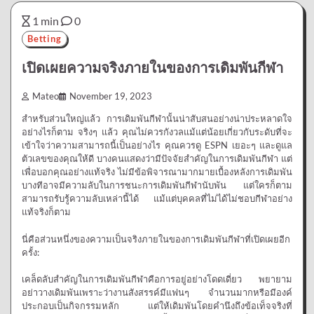
1 min
0
Betting
เปิดเผยความจริงภายในของการเดิมพันกีฬา
Mateo
November 19, 2023
สำหรับส่วนใหญ่แล้ว การเดิมพันกีฬานั้นน่าสับสนอย่างน่าประหลาดใจ
อย่างไรก็ตาม จริงๆ แล้ว คุณไม่ควรกังวลแม้แต่น้อยเกี่ยวกับระดับที่จะ
เข้าใจว่าความสามารถนี้เป็นอย่างไร คุณควรดู ESPN เยอะๆ และดูแล
ตัวเลขของคุณให้ดี บางคนแสดงว่ามีปัจจัยสำคัญในการเดิมพันกีฬา แต่
เพื่อบอกคุณอย่างแท้จริง ไม่มีข้อพิจารณามากมายเบื้องหลังการเดิมพัน
บางทีอาจมีความลับในการชนะการเดิมพันกีฬานับพัน แต่ใครก็ตาม
สามารถรับรู้ความลับเหล่านี้ได้ แม้แต่บุคคลที่ไม่ได้ไม่ชอบกีฬาอย่าง
แท้จริงก็ตาม
นี่คือส่วนหนึ่งของความเป็นจริงภายในของการเดิมพันกีฬาที่เปิดเผยอีก
ครั้ง:
เคล็ดลับสำคัญในการเดิมพันกีฬาคือการอยู่อย่างโดดเดี่ยว พยายาม
อย่าวางเดิมพันเพราะว่างานสังสรรค์มีแฟนๆ จำนวนมากหรือมีองค์
ประกอบเป็นกิจกรรมหลัก แต่ให้เดิมพันโดยคำนึงถึงข้อเท็จจริงที่