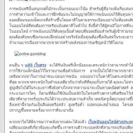
การพนันฟรีนั้นสนุกแต่ก็มักจะเป็นกรอบแนวโน้ม สำหรับผู้ที่อาจเพิ่งเริ่มเล่นก
การทำความเข้าใจและการฝึกซ้อมจะไม่อนุญาตให้การพนันแบบไร้ต้นทุนพาคุณ
ยอดเยี่ยมของแพ็คเกจที่สร้างขึ้นโดยคาสิโนตามธรรมเนียมอย่างไม่ต้องสงสัย
โนออนไลน์ที่ตนต้องการหรือแม้แต่คาสิโนทั่วไป สิ่งนี้ทำให้ผู้คนมีโอกาสท
โนออนไลน์ การพนันแบบไร้ต้นทุนเป็นคำตอบที่ยอดเยี่ยมสำหรับผู้เข้าร่วม
คุณต้องค้นพบชื่อเกมและฝึกฝนอย่างจริงจังเมื่อคุณต้องซื้อเงินสดในระยะย
จำนวนมากเนื่องจากพวกเขาควรสร้างพลังของการเผชิญหน้าวิดีโอเกม
คนอื่น ๆ
w88 เว็บตรง
จะได้รับเงินฟรีเล็กน้อยและตระหนักว่าสามารถทำได้อย่
การใช้งานเล็กน้อยไว้ในรายงานเพื่อดำเนินการ อาจเป็นไปได้ว่าพวกเขาจ่าย
เหลือพวกเขาในการเอาชนะบ่อนการพนัน แน่นอนว่าเว็บคาสิโนตระหนักดีว่าน
ที่สุด พวกเขาตระหนักในทำนองเดียวกันว่าทันทีที่คุณเก็บรายได้ คุณจะไ
สูญเสียไปได้ในระยะยาวซึ่งยังห่างไกลจากความน่าจะเป็นทางคณิตศาสตร์ คา
กระบวนการใดๆ ก็ตามที่ต้องใช้เงินเป็นหลักในโครงสร้างตารางที่เตรียมไว้เพื่
เดียวที่สามารถรับประกันได้ว่าจะประสบความสำเร็จ เทคนิครูเล็ตบางอย่างขึ
สิ่งเหล่านี้รวมกันเป็นสีแดงหรือสลัว สูงหรือต่ำ แปลกและสม่ำเสมอ โครงสร
ปรากฏขึ้นหลายครั้งมากกว่าที่จะน่าเบื่อ
พวกเขาไม่ได้พิจารณาว่าหลังจากแต่ละโค้งแล้ว
เว็บพนันออนไลน์ต่างประเ
เปลี่ยนแปลงที่เกี่ยวข้องจะเกิดขึ้น เราทราบดีว่าระบบหลักที่สามารถปรับเปลี่ย
คือการนับการ์ดอวยพรขณะเล่นแบล็คแจ็ค การคาดหวังให้สถานประกอบการพนัน