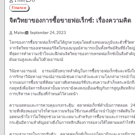
finance
จิตวิทยาของการซื้อขายฟอเร็กซ์: เรื่องความคิด
Mateo
September 24, 2023
โลกของการซื้อขายฟอเร็กซ์ไม่ได้ถูกควบคุมโดยตัวเลขแผนภูมิและตัวชี้วัดทางเ
จากจิตวิทยาของเทรดเดอร์จิตใจของมนุษย์สามารถเป็นทั้งทรัพย์สินที่ยิ่งใหญ่
ที่สุดการทำความเข้าใจและฝึกฝนจิตวิทยาของการเทรดฟอเร็กซ์เป็นสิ่งสำคัญ
ผันผวนสูงและเต็มไปด้วยอารมณ์
วินัยทางอารมณ์: อารมณ์มีบทบาทสำคัญในการซื้อขายฟอเร็กซ์และหนึ่งในคว
การรักษาวินัยทางอารมณ์อารมณ์เช่นความกลัวและความโลภสามารถนำไปสู่การ
จากแผนการซื้อขายที่คิดมาอย่างดีเทรดเดอร์ที่ประสบความสำเร็จตระหนักถึง
กลยุทธ์เพื่อจัดการสิ่งเหล่านั้นพวกเขายังคงสงบเมื่อเผชิญกับการสูญเสียหลี
การบริหารความเสี่ยงที่กำหนดไว้ล่วงหน้า
ความอดทนและการควบคุมแรงกระตุ้น: ตลาดฟอเร็กซ์ดำเนินการตลอด 24 ชั่
ขายที่เพียงพออย่างไรก็ตามความพร้อมใช้งานคงที่นี้อาจนำไปสู่การตัดสินใจซ
อดทนเข้าใจว่าไม่ใช่ทุกช่วงเวลาจะเหมาะสำหรับการซื้อขายและการรอการตั้
กระตุ้นมีความสำคัญอย่างยิ่งในการหลีกเลี่ยงการล่อลวงให้ไล่ตามผลกำไรที
ความสามารถในการปรับตัว: ตลาดฟอเร็กซ์เป็นแบบไดนามิกและอาจมีการเปล