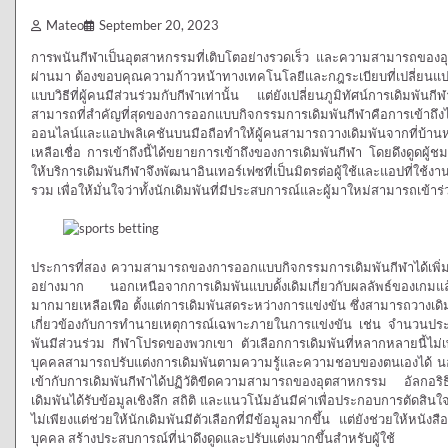
Mateo
September 20, 2023
การพนันกีฬาเป็นอุตสาหกรรมที่เติบโตอย่างรวดเร็ว และความสามารถของอุต
ผ่านมา ต้องขอบคุณความก้าวหน้าทางเทคโนโลยีและกฎระเบียบที่เปลี่ยนแปลง
แบบวิธีที่ผู้คนมีส่วนร่วมกับกีฬาเท่านั้น แต่ยังเปลี่ยนภูมิทัศน์การเดิ
สามารถที่สำคัญที่สุดของการออกแบบกิจกรรมการเดิมพันกีฬาคือการเข้าถึง
ออนไลน์และแอปพลิเคชันบนมือถือทำให้ผู้คนสามารถวางเดิมพันจากที่บ้านห
เหลือเชื่อ การเข้าถึงนี้ได้ขยายการเข้าถึงของการเดิมพันกีฬา โดยดึงดูดผู้
ให้บริการเดิมพันกีฬาจึงพัฒนาอินเทอร์เฟซที่เป็นมิตรต่อผู้ใช้และแอปที่ใช้งา
รวม เพื่อให้มั่นใจว่าทั้งนักเดิมพันที่มีประสบการณ์และผู้มาใหม่สามารถเข้าร
ประการที่สอง ความสามารถของการออกแบบกิจกรรมการเดิมพันกีฬาได้เพิ่มตั
อย่างมาก นอกเหนือจากการเดิมพันแบบดั้งเดิมเกี่ยวกับผลลัพธ์ของเกม
มากมายเหลือเฟือ ตั้งแต่การเดิมพันสดระหว่างการแข่งขัน ซึ่งสามารถวางเด
เกี่ยวข้องกับการทำนายเหตุการณ์เฉพาะภายในการแข่งขัน เช่น จำนวนประตูห
พันมีส่วนร่วม กีฬาโปรดของพวกเขา ตัวเลือกการเดิมพันที่หลากหลายนี้ไม่เพีย
บุคคลสามารถปรับแต่งการเดิมพันตามความรู้และความชอบของตนเองได้ นอ
เข้ากับการเดิมพันกีฬาได้ปฏิวัติขีดความสามารถของอุตสาหกรรม อัลกอริธึมข
เดิมพันได้รับข้อมูลเชิงลึก สถิติ และแนวโน้มอันมีค่าเพื่อประกอบการตัดสินใ
ไม่เพียงแต่ช่วยให้นักเดิมพันมีตัวเลือกที่มีข้อมูลมากขึ้น แต่ยังช่วยให้
บุคคล สร้างประสบการณ์ที่น่าดึงดูดและปรับแต่งมากขึ้นสำหรับผู้ใช้