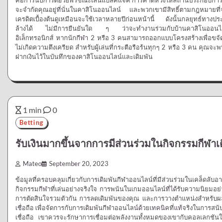
จะจำกัดคุณอยู่ที่นั่นในคาสิโนออนไลน์ และพวกเขามีสิทธิ์ตามกฎหมายท
เครดิตเบื้องต้นดูเหมือนจะใช้เวลาหลายปีก่อนหน้านี้ ดังนั้นกลยุทธ์ทางปร
ล้างได้ ไม่มีการยืนยันใด ๆ ว่าจะทำงานร่วมกับบ้านคาสิโนออนไลน์ต่
อิเล็กทรอนิกส์ หากนักกีฬา 2 หรือ 3 คนสามารถออกแบบโครงสร้างเพื่อ
ไม่เกิดความตึงเครียด สำหรับผู้เล่นที่กระตือรือร้นทุกๆ 2 หรือ 3 คน คุณ
ฝากเงินไว้ในบันทึกของคาสิโนออนไลน์และเดิมพัน
1 min
0
Betting
รับเงินมากขึ้นจากการมีส่วนร่วมในกิจกรรมกีฬาเ
Mateo
September 20, 2023
ข้อมูลที่ครอบคลุมเกี่ยวกับการเดิมพันกีฬาออนไลน์ที่มีส่วนร่วมในเคล็ดลับอาจ
กิจกรรมกีฬาที่เล่นอย่างจริงใจ การพนันในเกมออนไลน์ที่ได้รับความนิยมอย่
การตัดสินใจรวมตัวกัน การลดเดิมพันของคุณ และการวางตำแหน่งสำหรับผ
เชื่อถือ เพื่อจัดการกับการเดิมพันกีฬาออนไลน์ด้วยเทคนิคที่แท้จริงในการ
เชื่อถือ เขาควรจะรักษาการเชื่อมต่อพลังงานทั้งหมดของเขากับคอลเลกชันใด 