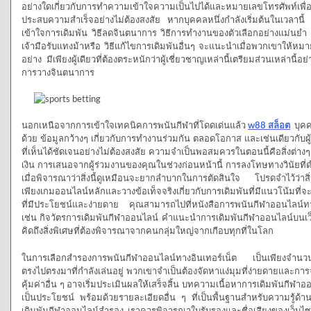
อย่างใดเกี่ยวกับการทำความเข้าใจความเป็นไปได้และหมายเลขโทรศัพท์เพื่
ประสบความสำเร็จอย่างไม่ต้องสงสัย หากบุคคลหนึ่งกำลังเริ่มต้นในเวลา
เข้าใจการเดิมพัน วิธีลดจินตนาการ วิธีการทำงานของตัวเลือกอย่างแม่นยำ 
เจ้ามือรับแทงม้าหรือ วิธีแก้ไขการเดิมพันอื่นๆ จะแนะนำเมื่อพวกเขาให้ห
อย่าง มีเพียงผู้เดียวที่ต้องตระหนักว่าผู้เชี่ยวชาญเหล่านี้เตรียมส่วนเหล่า
การวางจินตนาการ
นอกเหนือจากการเข้าใจเทคนิคการพนันกีฬาที่โดดเด่นแล้ว
w88 สล็อต
บุคคล
ด้วย ข้อมูลกว้างๆ เกี่ยวกับการทำงานร่วมกัน ตลอดโอกาส และเช่นเดียวกับผู้เ
ที่เห็นได้ชัดเจนอย่างไม่ต้องสงสัย ความจำเป็นพอสมควรในตอนนี้คือสิ่งต่า
เงิน การเสนอจากผู้ร่วมงานของคุณในช่วงก่อนหน้านี้ การลงโทษทางวินัยที่ดำ
เมื่อพิจารณาว่าสิ่งนี้ดูเหมือนจะยากลำบากในการตัดสินใจ โปรดจำไว้ว่าสิ
เพียงเกมออนไลน์หลักและวางข้อเท็จจริงเกี่ยวกับการเดิมพันที่มีแนวโน้มที่จ
ที่มีประโยชน์และง่ายดาย คุณสามารถไปที่หนังสือการพนันกีฬาออนไลน์ทาง
เช่น กิจวัตรการเดิมพันกีฬาออนไลน์ คำแนะนำการเดิมพันกีฬาออนไลน์บนเว็
คิดถึงสิ่งพิเศษที่ต้องพิจารณาจากคนกลุ่มใหญ่จากเกือบทุกที่ในโลก
ในการเลือกสำรองการพนันกีฬาออนไลน์ทางอินเทอร์เน็ต เป็นเพียงจำนวนเงินท
ตรงไปตรงมาที่กำลังเล่นอยู่ พวกเขาจำเป็นต้องจัดหาแง่มุมที่ง่ายดายและการจ่า
คุ้มค่าอื่น ๆ อาจเริ่มประเมินผลให้เสร็จสิ้น บทความเนื้อหาการเดิมพันกีฬาออนไล
เป็นประโยชน์ พร้อมด้วยรายละเอียดอื่น ๆ ที่เป็นพื้นฐานสำหรับความรู้ด้า
เดิมพันกีฬาออนไลน์สำรอง เราควรพิจารณาใบรับรองและชื่อเสียงของเว็บไซต์อ