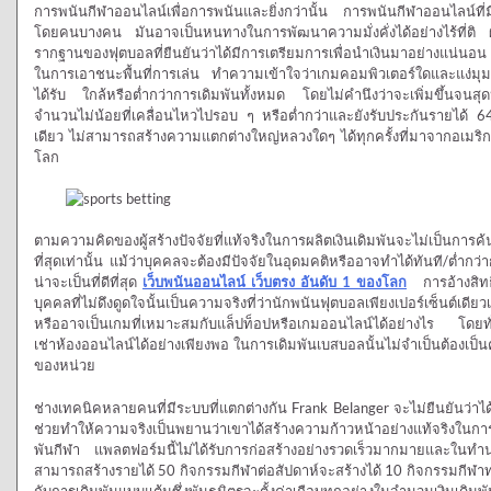
การพนันกีฬาออนไลน์เพื่อการพนันและยิ่งกว่านั้น การพนันกีฬาออนไลน์ที
โดยคนบางคน มันอาจเป็นหนทางในการพัฒนาความมั่งคั่งได้อย่างไร้ที่ติ 
รากฐานของฟุตบอลที่ยืนยันว่าได้มีการเตรียมการเพื่อนำเงินมาอย่างแน่นอน 
ในการเอาชนะพื้นที่การเล่น ทำความเข้าใจว่าเกมคอมพิวเตอร์ใดและแง่มุม
ได้รับ ใกล้หรือต่ำกว่าการเดิมพันทั้งหมด โดยไม่คำนึงว่าจะเพิ่มขึ้นจนสุ
จำนวนไม่น้อยที่เคลื่อนไหวไปรอบ ๆ หรือต่ำกว่าและยังรับประกันรายได้ 6
เดียว ไม่สามารถสร้างความแตกต่างใหญ่หลวงใดๆ ได้ทุกครั้งที่มาจากอเมริ
โลก
ตามความคิดของผู้สร้างปัจจัยที่แท้จริงในการผลิตเงินเดิมพันจะไม่เป็นกา
ที่สุดเท่านั้น แม้ว่าบุคคลจะต้องมีปัจจัยในอุดมคติหรืออาจทำได้ทันที/ต่ำกว
น่าจะเป็นที่ดีที่สุด
เว็บพนันออนไลน์ เว็บตรง อันดับ 1 ของโลก
การอ้างสิทธิ์
บุคคลที่ไม่ดึงดูดใจนั้นเป็นความจริงที่ว่านักพนันฟุตบอลเพียงเปอร์เซ็นต์เดีย
หรืออาจเป็นเกมที่เหมาะสมกับแล็ปท็อปหรือเกมออนไลน์ได้อย่างไร โดยทั่ว
เช่าห้องออนไลน์ได้อย่างเพียงพอ ในการเดิมพันเบสบอลนั้นไม่จำเป็นต้องเป็
ของหน่วย
ช่างเทคนิคหลายคนที่มีระบบที่แตกต่างกัน Frank Belanger จะไม่ยืนยันว่าได
ช่วยทำให้ความจริงเป็นพยานว่าเขาได้สร้างความก้าวหน้าอย่างแท้จริงใน
พันกีฬา แพลตฟอร์มนี้ไม่ได้รับการก่อสร้างอย่างรวดเร็วมากมายและในทำนองเ
สามารถสร้างรายได้ 50 กิจกรรมกีฬาต่อสัปดาห์จะสร้างได้ 10 กิจกรรมกีฬาทุกเ
กับการเดิมพันแบบแต้มซึ่งพันธมิตรจะตั้งค่าเกือบทุกอย่างในจำนวนเงินเดิมพันท