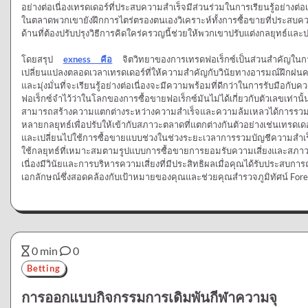
อย่างต่อเนื่องเทรดเดอร์ที่ประสบความสำเร็จมีส่วนร่วมในการเรียนรู้อย่า
ในตลาดพวกเขายังฝึกการไตร่ตรองตนเองวิเคราะห์ทั้งการซื้อขายที่ประสบคว
ด้านที่ต้องปรับปรุงวิธีการคิดใคร่ครวญนี้ช่วยให้พวกเขาปรับแต่งกลยุทธ์และป
โดยสรุป
exness คือ
จิตวิทยาของการเทรดฟอเร็กซ์เป็นส่วนสำคัญในกา
เปลี่ยนแปลงตลอดเวลาเทรดเดอร์ที่ให้ความสำคัญกับวินัยทางอารมณ์ฝึก
และมุ่งมั่นที่จะเรียนรู้อย่างต่อเนื่องจะมีความพร้อมที่ดีกว่าในการรับมื
ฟอเร็กซ์จำไว้ว่าในโลกของการซื้อขายฟอเร็กซ์มันไม่ได้เกี่ยวกับตัวเลขเท่านั
สามารถสร้างความแตกต่างระหว่างความสำเร็จและความล้มเหลวได้การรวมก
หลายกลยุทธ์เพื่อปรับให้เข้ากับสภาวะตลาดที่แตกต่างกันตัวอย่างเช่นเทรด
และเปลี่ยนไปใช้การซื้อขายแบบช่วงในช่วงระยะเวลาการรวมบัญชีความสำเร็
ใช้กลยุทธ์ที่เหมาะสมตามรูปแบบการซื้อขายการยอมรับความเสี่ยงและสภาวะ
เนื่องมีวินัยและการบริหารความเสี่ยงที่มีประสิทธิผลเมื่อคุณได้รับประสบ
เอกลักษณ์ซึ่งสอดคล้องกับเป้าหมายของคุณและช่วยคุณสำรวจภูมิทัศน์ Fore
0 min
0
Betting
การออกแบบกิจกรรมการเดิมพันกีฬาความจุ