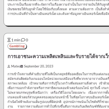
ประการเป็นเรื่องยากที่จะจัดการในเรื่องความจำเป็นในการจ่ายเงินให้กับลู
เงินชดเชยให้กับลูกค้าโดยใช้นัยเกือบทั้งหมด ตามความต้องการ เป็นสิ่ง
การประเมินที่จำเป็นทางอินเทอร์เน็ต และค้นหาข้อมูลทางอินเทอร์เน็ตเพื่อ
1 min
0
Gambling
การเอาชนะความเพลิดเพลินและรับรายได้จากเว็บ
Mateo
September 20, 2023
การเข้าใจสถานที่คำอธิบายที่ไม่ดีเป็นกลยุทธ์ที่ยอดเยี่ยมในการปรับแต่งเ
สมัครเล่นติดต่อกับเกมออนไลน์หน่วยเกมเสมือนจริงที่พวกเขาอาจวางเงินเครื่อ
สภาพแวดล้อม เป้าหมายคือการรับรู้ในวงกว้างที่ผสมผสานสิ่งต่างๆ เข้าด้วยก
เพื่อการออกกำลังกายหรือการสาธิตเกมคอมพิวเตอร์ออนไลน์ ทุกวันนี้ เกม
ไม่พลาดบรรพบุรุษที่เหนือกว่า: เครื่องวิดีโอเกมโดยเฉพาะ เนื่องจากการตั้ง
เกมคอมพิวเตอร์ส่วนบุคคลของคุณก่อนหน้านี้ ในที่สุดโอกาสบนอินเทอร์เน็ตก็ไ
กำเนิดไฟฟ้าพลังงานเต็มรูปแบบที่ผิดปกติ อุปกรณ์การพนันเว็บไซต์ฟรีก็ช่วย
งาน รายการความต้องการทั่วไปที่เร่งขึ้นคือการเล่นกับผลิตภัณฑ์ที่ต้องจ่ายเ