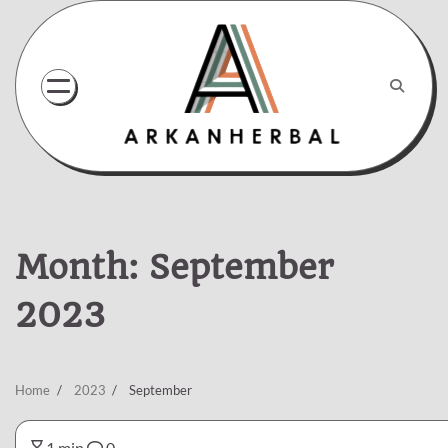
Skip
to
content
Month:
September
2023
Home
2023
September
1 min
0