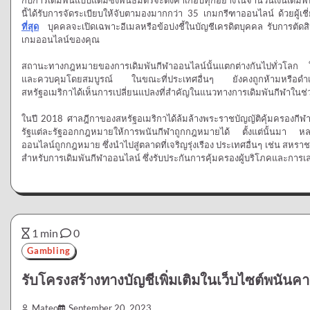
นี้ได้รับการจัดระเบียบให้จับตามองมากกว่า 35 เกมกรีฑาออนไลน์ ด้วยผู้
ที่สุด
บุคคลจะเปิดเฉพาะอีเมลหรือข้อบ่งชี้ในบัญชีเครดิตบุคคล รับการตัดสิน
เกมออนไลน์ของคุณ
สถานะทางกฎหมายของการเดิมพันกีฬาออนไลน์นั้นแตกต่างกันไปทั่วโลก ใ
และควบคุมโดยสมบูรณ์ ในขณะที่ประเทศอื่นๆ ยังคงถูกห้ามหรือดำเนิ
สหรัฐอเมริกาได้เห็นการเปลี่ยนแปลงที่สำคัญในแนวทางการเดิมพันกีฬาในช่วงไ
ในปี 2018 ศาลฎีกาของสหรัฐอเมริกาได้ล้มล้างพระราชบัญญัติคุ้มครองกีฬา
รัฐแต่ละรัฐออกกฎหมายให้การพนันกีฬาถูกกฎหมายได้ ตั้งแต่นั้นมา หลา
ออนไลน์ถูกกฎหมาย ซึ่งนำไปสู่ตลาดที่เจริญรุ่งเรือง ประเทศอื่นๆ เช่น สห
สำหรับการเดิมพันกีฬาออนไลน์ ซึ่งรับประกันการคุ้มครองผู้บริโภคและการเล่
1 min
0
Gambling
รับโครงสร้างทางบัญชีเพิ่มเติมในเว็บไซต์พนันค
Mateo
September 20, 2023