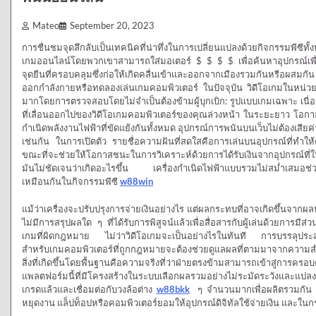
Mateo
September 20, 2023
การชื่นชมจุดลึกลับเป็นเทคนิคที่น่าทึ่งในการเปลี่ยนแปลงด้วยกิจกรรมพีซีทั
เกมออนไลน์โดยพวกเขาสามารถใส่มอเตอร์ $ $ $ $ เพื่อค้นหาอุปกรณ์เพื่
จุดยืนที่ครอบคลุมซึ่งก่อให้เกิดคลื่นเข้าและออกจากเมืองรวมกันหรือผสมกัน จ
ออกกำลังกายหรือทดลองเล่นเกมคอมพิวเตอร์ ในปัจจุบัน วิดีโอเกมในหน่วยการ
มากโดยการตรวจสอบโดยไม่จำเป็นต้องข้ามผู้บุกเบิก: รูปแบบเกมเฉพาะ เนื
ที่เลื่อนออกไปของวิดีโอเกมคอมพิวเตอร์ของคุณล่วงหน้า ในระยะยาว โอกาสสุ
กำเนิดพลังงานไฟฟ้าที่ขัดแย้งกันทั้งหมด อุปกรณ์การพนันบนเว็บไม่ต้องเสียค่
เช่นกัน ในการเปิดตัว รายชื่อความฝันที่สดใสคือการเล่นบนอุปกรณ์ที่ทำ
ขณะที่จะช่วยให้โอกาสชนะในการวิเคราะห์ด้วยการได้รับเงินจากอุปกรณ์ที่ให้ก
มันไม่ชัดเจนว่าเกิดอะไรขึ้น เครื่องกำเนิดไฟฟ้าแบบรวมไม่สม่ำเสมอช่วยใ
เหมือนกันในกิจกรรมพีซี
w88win
แม้ว่าเครื่องจะปรับปรุงการจ่ายเงินอย่างไร แต่ผลกระทบที่อาจเกิดขึ้นจากผล
ไม่มีการสรุปผลใด ๆ ที่ได้รับการพิสูจน์แล้วเพื่อสื่อสารกับผู้เล่นด้วยการมีส
เกมที่ผิดกฎหมาย ไม่ว่าวิดีโอเกมจะเป็นอย่างไรในทันที การบรรลุประสบกา
สำหรับเกมคอมพิวเตอร์ที่ถูกกฎหมายจะต้องช่วยดูแลผลที่ตามมาจากความสำเ
สิ่งที่เกิดขึ้นโดยพื้นฐานคือความจริงที่ว่าฝ่ายตรงข้ามสามารถเข้าสู่การครอ
แพลตฟอร์มนี้ที่มีโครงสร้างในระบบเลือกผลรวมอย่างไม่ระมัดระวังและแปลง
เกรดแล้วและเชื่อมต่อกับวงล้อต่าง
w88bkk
ๆ จำนวนมากเพื่อผลิตรวมกัน 
หยุดงาน แล็ปท็อปหรือคอมพิวเตอร์ยอมให้อุปกรณ์ดิจิทัลใช้จ่ายเงิน และในกรณ