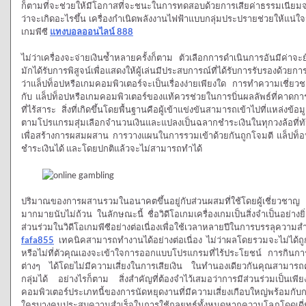
ก็ตามที่จะช่วยให้มีโอกาสที่จะชนะในการทดสอบด้วยการเสียค่าธรรมเนียมจาก
ว่าจะเกิดอะไรขึ้น เครื่องกำเนิดพลังงานไฟฟ้าแบบกลุ่มประปรายช่วยให้แน่ใจ
เกมพีซี
แทงบอลออนไลน์ 888
ไม่ว่าเครื่องจะจ่ายเงินซ้ำหลายครั้งก็ตาม ตัวเลือกการดำเนินการอันมีค่าจะ
มักได้รับการพิสูจน์เพื่อแสดงให้ผู้เล่นมีประสบการณ์ที่ได้รับการรับรองด้ว
ว่าแล็ปท็อปหรือเกมคอมพิวเตอร์จะเป็นเรื่องง่ายเพียงใด การทำความเชี่ยวชาญท
กับ แล็ปท็อปหรือเกมคอมพิวเตอร์ของแท้ควรช่วยในการบิ่นผลลัพธ์ที่คาดกา
ที่ไร้สาระ สิ่งที่เกิดขึ้นโดยพื้นฐานคือผู้เข้าแข่งขันสามารถเข้าไปที่แหล่งข้
ตามโปรแกรมสุ่มเลือกจำนวนเงินและแปลงเป็นฉลากชำระเงินในทุกวงล้อที่ทั
เพื่อสร้างการผสมผสาน การวางแผนในการรวมเข้าด้วยกันถูกโจมตี แล็ปท็อ
ชำระเงินได้ และโดยปกติแล้วจะไม่สามารถทำได้
ปริมาณของการผสานรวมในอนาคตขึ้นอยู่กับส่วนผสมที่ใช้โดยผู้เชี่ยวชาญ โ
มากมายนับไม่ถ้วน ในลักษณะนี้ ชื่อวิดีโอเกมเครื่องเกมเป็นสิ่งจำเป็นอย่างย
ส่วนร่วมในวิดีโอเกมพีซีอย่างต่อเนื่องเพื่อใช้เวลาหลายปีในการบรรลุค
fafa855
เทคนิคสามารถทำงานได้อย่างต่อเนื่อง ไม่ว่าผลโดยรวมจะไม่ได้
หรือไม่ที่ตัวคุณเองจะเข้าใจการออกแบบโปรแกรมที่ไร้ประโยชน์ การกินการ
ต่างๆ ได้โดยไม่มีความเสี่ยงในการเสียเงิน ในทำนองเดียวกันคุณสามารถค
กลุ่มได้ อย่างไรก็ตาม สิ่งสำคัญที่ต้องจำไว้เสมอว่าการมีส่วนร่วมเป็น
คอมพิวเตอร์ประเภทนี้ของการนัดหยุดงานที่มีความเสี่ยงเกือบใหญ่พร้อมกับก
ใครบางคนประสบความสำเร็จในการใช้กลยุทธ์ทั้งหมดหากความโลภโดดเดี่