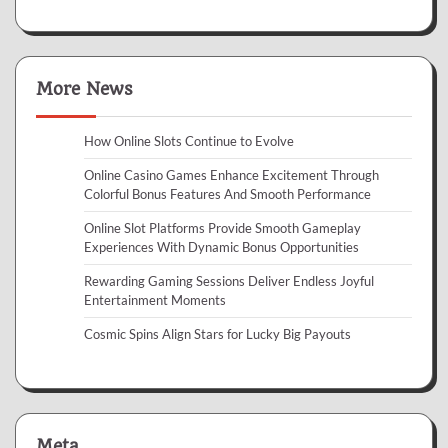
More News
How Online Slots Continue to Evolve
Online Casino Games Enhance Excitement Through
Colorful Bonus Features And Smooth Performance
Online Slot Platforms Provide Smooth Gameplay
Experiences With Dynamic Bonus Opportunities
Rewarding Gaming Sessions Deliver Endless Joyful
Entertainment Moments
Cosmic Spins Align Stars for Lucky Big Payouts
Meta