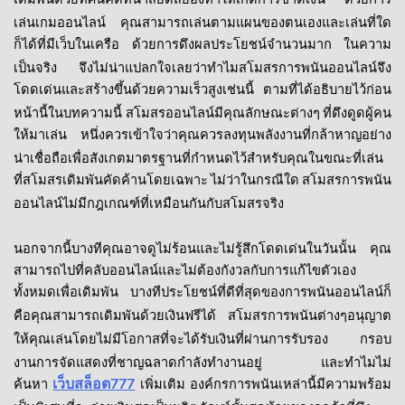
เล่นเกมออนไลน์
คุณสามารถเล่นตามแผนของตนเองและเล่นที่ใด
ก็ได้ที่มีเว็บในเครือ
ด้วยการดึงผลประโยชน์จำนวนมาก
ในความ
เป็นจริง
จึงไม่น่าแปลกใจเลยว่าทำไมสโมสรการพนันออนไลน์จึง
โดดเด่นและสร้างขึ้นด้วยความเร็วสูงเช่นนี้
ตามที่ได้อธิบายไว้ก่อน
หน้านี้ในบทความนี้
สโมสรออนไลน์มีคุณลักษณะต่างๆ
ที่ดึงดูดผู้คน
ให้มาเล่น
หนึ่งควรเข้าใจว่าคุณควรลงทุนพลังงานที่กล้าหาญอย่าง
น่าเชื่อถือเพื่อสังเกตมาตรฐานที่กำหนดไว้สำหรับคุณในขณะที่เล่น
ที่สโมสรเดิมพันคัดค้านโดยเฉพาะ
ไม่ว่าในกรณีใด
สโมสรการพนัน
ออนไลน์ไม่มีกฎเกณฑ์ที่เหมือนกันกับสโมสรจริง
นอกจากนี้บางทีคุณอาจดูไม่ร้อนและไม่รู้สึกโดดเด่นในวันนั้น
คุณ
สามารถไปที่คลับออนไลน์และไม่ต้องกังวลกับการแก้ไขตัวเอง
ทั้งหมดเพื่อเดิมพัน
บางทีประโยชน์ที่ดีที่สุดของการพนันออนไลน์ก็
คือคุณสามารถเดิมพันด้วยเงินฟรีได้
สโมสรการพนันต่างๆอนุญาต
ให้คุณเล่นโดยไม่มีโอกาสที่จะได้รับเงินที่ผ่านการรับรอง
กรอบ
งานการจัดแสดงที่ชาญฉลาดกำลังทำงานอยู่
และทำไมไม่
เว็บสล็อต777
ค้นหา
เพิ่มเติม
องค์กรการพนันเหล่านี้มีความพร้อม