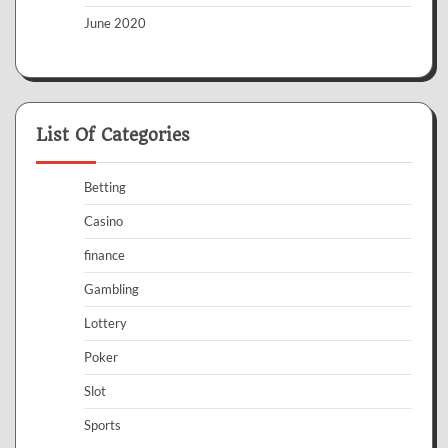
June 2020
List Of Categories
Betting
Casino
finance
Gambling
Lottery
Poker
Slot
Sports