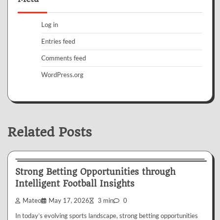
Log in
Entries feed
Comments feed
WordPress.org
Related Posts
Betting
Strong Betting Opportunities through
Intelligent Football Insights
Mateo
May 17, 2026
3 min
0
In today’s evolving sports landscape, strong betting opportunities