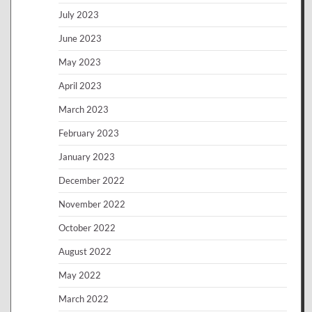
July 2023
June 2023
May 2023
April 2023
March 2023
February 2023
January 2023
December 2022
November 2022
October 2022
August 2022
May 2022
March 2022