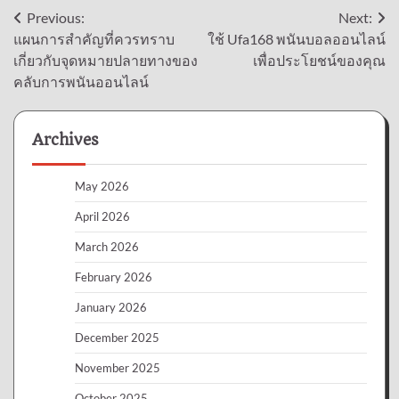
Post
Previous:
Next:
แผนการสำคัญที่ควรทราบ
ใช้ Ufa168 พนันบอลออนไลน์
navigation
เกี่ยวกับจุดหมายปลายทางของ
เพื่อประโยชน์ของคุณ
คลับการพนันออนไลน์
Archives
May 2026
April 2026
March 2026
February 2026
January 2026
December 2025
November 2025
October 2025