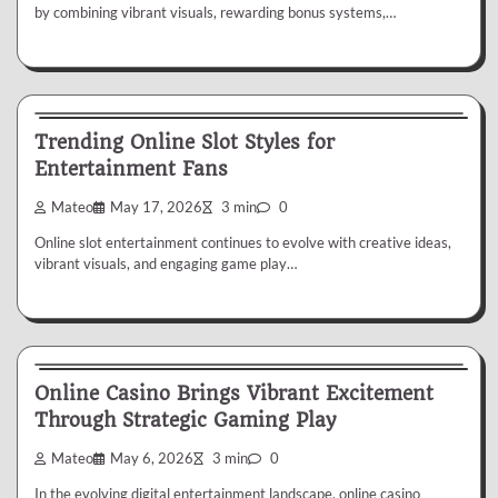
by combining vibrant visuals, rewarding bonus systems,…
Casino
Trending Online Slot Styles for
Entertainment Fans
Mateo
May 17, 2026
3 min
0
Online slot entertainment continues to evolve with creative ideas,
vibrant visuals, and engaging game play…
Casino
Online Casino Brings Vibrant Excitement
Through Strategic Gaming Play
Mateo
May 6, 2026
3 min
0
In the evolving digital entertainment landscape, online casino