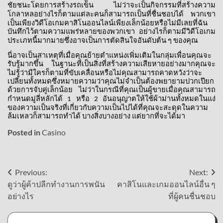
ชัยชนะโดยการสร้างรถเข็น
ไม่ว่าจะเป็นกิจกรรมที่สร้างความ
โกลาหลอย่างไรก็ตามแต่ละคนก็สามารถเป็นที่ชื่นชอบได้
พวกเขา
เป็นเพียงวิดีโอเกมคาสิโนออนไลน์เพียงเล็กน้อยหรือไม่มีเลยที่ฉัน
บันทึกไว้ตามความแพร่หลายของพวกเขา
อย่างไรก็ตามมีวิดีโอเกม
ประเภทนี้มากมายซึ่งอาจเป็นการตัดสินใจอันดับต้น
ๆ
ของคุณ
นี่อาจเป็นสาเหตุที่เมื่อคุณย้ายตำแหน่งเพิ่มเติมในกลุ่มเพื่อนคุณจะ
รับรู้มากขึ้น
ในฐานะที่เป็นสิ่งที่สร้างความเสียหายอย่างมากคุณจะ
ไม่รู้ว่ามีใครก็ตามที่ขับเคลื่อนหรือไม่คุณสามารถคาดหวังว่าจะ
เปลี่ยนทั้งหมดซึ่งหมายความว่าคุณไม่จำเป็นต้องพยายามปวกเปียก
ด้วยการจับคู่เล็กน้อย
ไม่ว่าในกรณีที่คุณเป็นผู้ขายเมื่อคุณสามารถ
กำหนดมู่ลี่หลักได้
หรือ
อันอนุญาตให้ใช้ผ้าม่านทั้งหมดในแง่
1
2
ของความเป็นจริงที่เกี่ยวกับความเป็นไปได้ที่คุณจะสะดุดในความ
ล้มเหลวก็สามารถทำได้
บางสิ่งบางอย่าง
แต่ยากที่จะได้มา
Posted in
Casino
Post
Previous:
Next:
ดูว่าผู้ค้าปลีกทำงานการพนัน
คาสิโนและเกมออนไลน์อื่น ๆ
navigation
อย่างไร
ที่ผู้คนชื่นชอบ