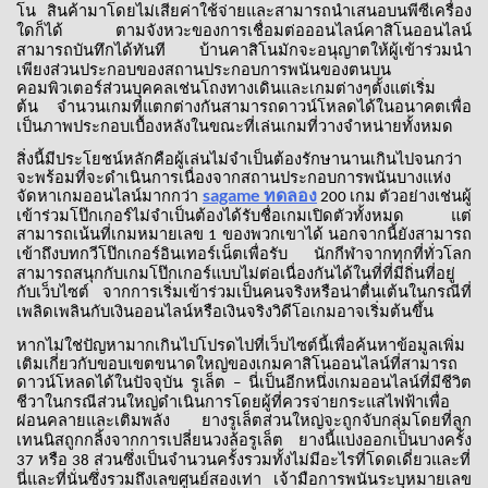
โน
สินค้ามาโดยไม่เสียค่าใช้จ่ายและสามารถนำเสนอบนพีซีเครื่อง
ใดก็ได้
ตามจังหวะของการเชื่อมต่อออนไลน์คาสิโนออนไลน์
สามารถบันทึกได้ทันที
บ้านคาสิโนมักจะอนุญาตให้ผู้เข้าร่วมนำ
เพียงส่วนประกอบของสถานประกอบการพนันของตนบน
คอมพิวเตอร์ส่วนบุคคลเช่นโถงทางเดินและเกมต่างๆตั้งแต่เริ่ม
ต้น
จำนวนเกมที่แตกต่างกันสามารถดาวน์โหลดได้ในอนาคตเพื่อ
เป็นภาพประกอบเบื้องหลังในขณะที่เล่นเกมที่วางจำหน่ายทั้งหมด
สิ่งนี้มีประโยชน์หลักคือผู้เล่นไม่จำเป็นต้องรักษานานเกินไปจนกว่า
จะพร้อมที่จะดำเนินการเนื่องจากสถานประกอบการพนันบางแห่ง
sagame
ทดลอง
จัดหาเกมออนไลน์มากกว่า
เกม
ตัวอย่างเช่นผู้
200
เข้าร่วมโป๊กเกอร์ไม่จำเป็นต้องได้รับชื่อเกมเปิดตัวทั้งหมด
แต่
สามารถเน้นที่เกมหมายเลข
ของพวกเขาได้
นอกจากนี้ยังสามารถ
1
เข้าถึงบทกวีโป๊กเกอร์อินเทอร์เน็ตเพื่อรับ
นักกีฬาจากทุกที่ทั่วโลก
สามารถสนุกกับเกมโป๊กเกอร์แบบไม่ต่อเนื่องกันได้ในที่ที่มีถิ่นที่อยู่
กับเว็บไซต์
จากการเริ่มเข้าร่วมเป็นคนจริงหรือน่าตื่นเต้นในกรณีที่
เพลิดเพลินกับเงินออนไลน์หรือเงินจริงวิดีโอเกมอาจเริ่มต้นขึ้น
หากไม่ใช่ปัญหามากเกินไปโปรดไปที่เว็บไซต์นี้เพื่อค้นหาข้อมูลเพิ่ม
เติมเกี่ยวกับขอบเขตขนาดใหญ่ของเกมคาสิโนออนไลน์ที่สามารถ
ดาวน์โหลดได้ในปัจจุบัน
รูเล็ต
นี่เป็นอีกหนึ่งเกมออนไลน์ที่มีชีวิต
–
ชีวาในกรณีส่วนใหญ่ดำเนินการโดยผู้ที่ควรจ่ายกระแสไฟฟ้าเพื่อ
ผ่อนคลายและเติมพลัง
ยางรูเล็ตส่วนใหญ่จะถูกจับกลุ่มโดยที่ลูก
เทนนิสถูกกลิ้งจากการเปลี่ยนวงล้อรูเล็ต
ยางนี้แบ่งออกเป็นบางครั้ง
หรือ
ส่วนซึ่งเป็นจำนวนครั้งรวมทั้งไม่มีอะไรที่โดดเดี่ยวและที่
37
38
นี่และที่นั่นซึ่งรวมถึงเลขศูนย์สองเท่า
เจ้ามือการพนันระบุหมายเลข