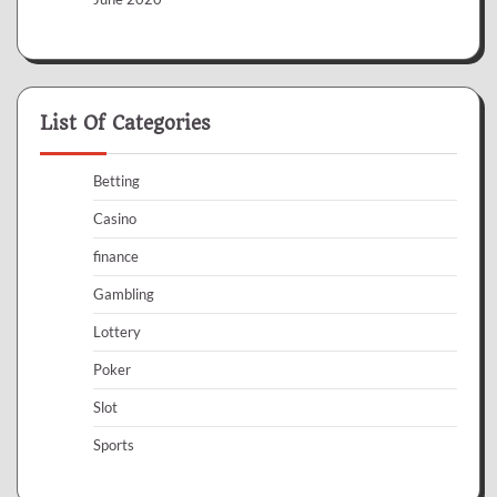
List Of Categories
Betting
Casino
finance
Gambling
Lottery
Poker
Slot
Sports