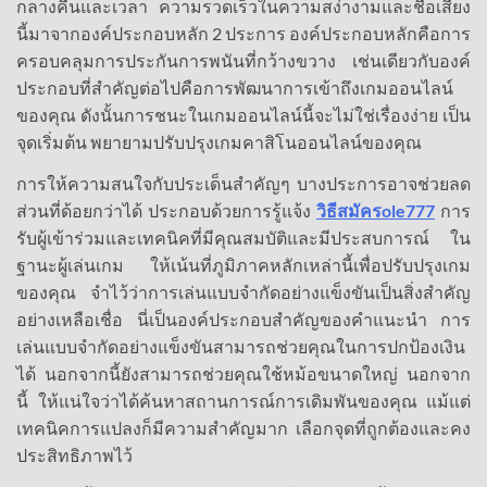
กลางคืนและเวลา
ความรวดเร็วในความสง่างามและชื่อเสียง
2
นี้มาจากองค์ประกอบหลัก
ประการ
องค์ประกอบหลักคือการ
ครอบคลุมการประกันการพนันที่กว้างขวาง
เช่นเดียวกับองค์
ประกอบที่สำคัญต่อไปคือการพัฒนาการเข้าถึงเกมออนไลน์
ของคุณ
ดังนั้นการชนะในเกมออนไลน์นี้จะไม่ใช่เรื่องง่าย
เป็น
จุดเริ่มต้น
พยายามปรับปรุงเกมคาสิโนออนไลน์ของคุณ
การให้ความสนใจกับประเด็นสำคัญๆ
บางประการอาจช่วยลด
วิธีสมัครole777
ส่วนที่ด้อยกว่าได้
ประกอบด้วยการรู้แจ้ง
การ
รับผู้เข้าร่วมและเทคนิคที่มีคุณสมบัติและมีประสบการณ์
ใน
ฐานะผู้เล่นเกม
ให้เน้นที่ภูมิภาคหลักเหล่านี้เพื่อปรับปรุงเกม
ของคุณ
จำไว้ว่าการเล่นแบบจำกัดอย่างแข็งขันเป็นสิ่งสำคัญ
อย่างเหลือเชื่อ
นี่เป็นองค์ประกอบสำคัญของคำแนะนำ
การ
เล่นแบบจำกัดอย่างแข็งขันสามารถช่วยคุณในการปกป้องเงิน
ได้
นอกจากนี้ยังสามารถช่วยคุณใช้หม้อขนาดใหญ่
นอกจาก
นี้
ให้แน่ใจว่าได้ค้นหาสถานการณ์การเดิมพันของคุณ
แม้แต่
เทคนิคการแปลงก็มีความสำคัญมาก
เลือกจุดที่ถูกต้องและคง
ประสิทธิภาพไว้