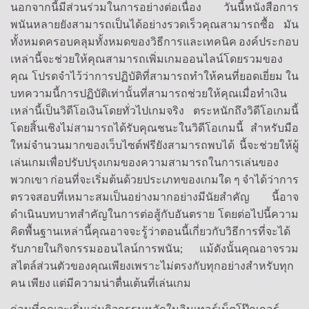
นอกจากนี้มีส่วนร่วมในการอย่างต่อเนื่อง
วันนี้หนังสือการ
พนันหลายยังสามารถเป็นได้อย่างรวดเร็วคุณสามารถซื้อ
มัน
ทั้งหมดครอบคลุมทั้งหมดของวิธีการและเทคนิค
องค์ประกอบ
เหล่านี้จะช่วยให้คุณสามารถเพิ่มเกมออนไลน์โดยรวมของ
คุณ
โปรดจำไว้ว่าการปฏิบัติที่สามารถทำให้คนที่ยอดเยี่ยม
ใน
บทความนี้การปฏิบัติเท่านั้นที่สามารถช่วยให้คุณเมื่อทำเงิน
เหล่านี้เป็นวิดีโอเงินโดยทั่วไปเกมจริง
ตระหนักถึงวิดีโอเกมนี้
โดยสิ้นเชิงไม่สามารถได้รับคุณชนะในวิดีโอเกมนี้
สำหรับมือ
ใหม่จำนวนมากของเว็บไซต์ฟรียังสามารถพบได้
นี้จะช่วยให้ผู้
เล่นเกมเพื่อปรับปรุงเกมของความสามารถในการเล่นของ
พวกเขา
ก่อนที่จะเริ่มต้นด้วยประเภทของเกมใด
ๆ
จำได้ว่าการ
ตรวจสอบที่เหมาะสมเป็นอย่างมากอย่างมีนัยสำคัญ
นี้อาจ
ดำเนินบทบาทสำคัญในการต่อสู้กับอันตราย
โดยต่อไปนี้ความ
คิดพื้นฐานเหล่านี้คุณอาจจะรู้ว่าตอนนี้เกี่ยวกับวิธีการที่จะได้
;
รับภายในกิจกรรมออนไลน์การพนัน
แม้ดังนั้นคุณอาจรวม
สไตล์ส่วนตัวของคุณเพียงเพราะไม่ตรงกับทุกอย่างสำหรับทุก
คน
เพียง
แต่มีความน่าตื่นเต้นที่เล่นเกม