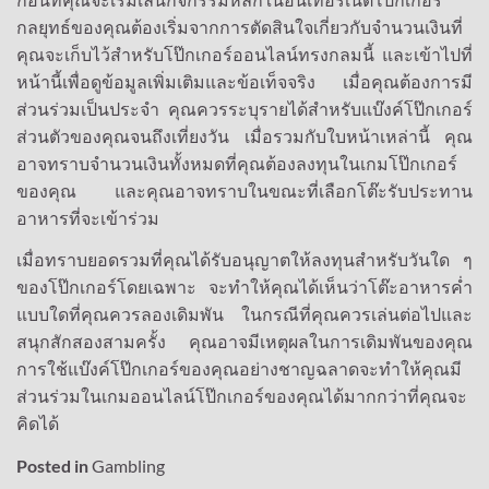
ก่อนที่คุณจะเริ่มเล่นกิจกรรมหลักในอินเทอร์เน็ตโป๊กเกอร์
กลยุทธ์ของคุณต้องเริ่มจากการตัดสินใจเกี่ยวกับจำนวนเงินที่
คุณจะเก็บไว้สำหรับโป๊กเกอร์ออนไลน์ทรงกลมนี้
และเข้าไปที่
หน้านี้เพื่อดูข้อมูลเพิ่มเติมและข้อเท็จจริง
เมื่อคุณต้องการมี
ส่วนร่วมเป็นประจำ
คุณควรระบุรายได้สำหรับแบ๊งค์โป๊กเกอร์
ส่วนตัวของคุณจนถึงเที่ยงวัน
เมื่อรวมกับใบหน้าเหล่านี้
คุณ
อาจทราบจำนวนเงินทั้งหมดที่คุณต้องลงทุนในเกมโป๊กเกอร์
ของคุณ
และคุณอาจทราบในขณะที่เลือกโต๊ะรับประทาน
อาหารที่จะเข้าร่วม
เมื่อทราบยอดรวมที่คุณได้รับอนุญาตให้ลงทุนสำหรับวันใด
ๆ
ของโป๊กเกอร์โดยเฉพาะ
จะทำให้คุณได้เห็นว่าโต๊ะอาหารค่ำ
แบบใดที่คุณควรลองเดิมพัน
ในกรณีที่คุณควรเล่นต่อไปและ
สนุกสักสองสามครั้ง
คุณอาจมีเหตุผลในการเดิมพันของคุณ
การใช้แบ๊งค์โป๊กเกอร์ของคุณอย่างชาญฉลาดจะทำให้คุณมี
ส่วนร่วมในเกมออนไลน์โป๊กเกอร์ของคุณได้มากกว่าที่คุณจะ
คิดได้
Posted in
Gambling