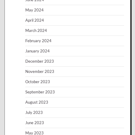
May 2024
April 2024
March 2024
February 2024
January 2024
December 2023
November 2023
October 2023
September 2023
August 2023
July 2023
June 2023
May 2023