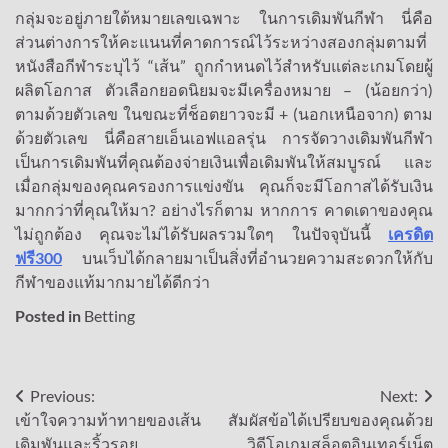
กลุ่มจะอยู่ภายใต้หมายเลขเฉพาะ ในการเดิมพันกีฬา นี่คือ
ส่วนต่างการให้คะแนนที่คาดการณ์ไว้ระหว่างสองกลุ่มตามที่
หนังสือกีฬาระบุไว้ “เส้น” ถูกกำหนดไว้สำหรับแต่ละเกมโดยผู้
ผลิตโอกาส ตัวเลือกยอดนิยมจะมีเครื่องหมาย – (น้อยกว่า)
ตามด้วยตัวเลข ในขณะที่ช็อตยาวจะมี + (นอกเหนือจาก) ตาม
ด้วยตัวเลข นี่คือสายเอ็นเอฟแอลรุ่น การจัดวางเดิมพันกีฬา
เป็นการเดิมพันที่คุณต้องจ่ายเงินเพื่อเดิมพันให้สมบูรณ์ และ
เมื่อกลุ่มของคุณครองการแข่งขัน คุณก็จะมีโอกาสได้รับเงิน
มากกว่าที่คุณให้มา? อย่างไรก็ตาม หากการ คาดเดาของคุณ
ไม่ถูกต้อง คุณจะไม่ได้รับผลรวมใดๆ ในปัจจุบันนี้
เครดิต
ฟรี300
บนเว็บได้กลายมาเป็นสิ่งที่อำนวยความสะดวกให้กับ
กีฬาของแท้มากมายได้ดีกว่า
Posted in
Betting
Post
Previous:
Next:
เข้าใจความท้าทายของเส้น
สัมผัสข้อได้เปรียบของคุณด้วย
navigation
เดิมพันและริ้วรอย
วิดีโอเกมสล็อตอินเทอร์เน็ต