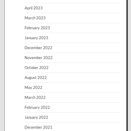
April 2023
March 2023
February 2023
January 2023
December 2022
November 2022
October 2022
August 2022
May 2022
March 2022
February 2022
January 2022
December 2021