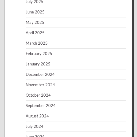
July 2025
June 2025
May 2025
April 2025
March 2025
February 2025
January 2025
December 2024
November 2024
October 2024
September 2024
August 2024
July 2024
June 2024