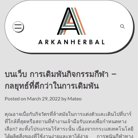
Skip
to
content
บนเว็บ การเดิมพันกิจกรรมกีฬา –
กลยุทธ์ที่ดีกว่าในการเดิมพัน
Posted on
March 29, 2022
by
Mateo
คุณอาจเบื่อกับกิจวัตรที่ล้าสมัยในการแต่งตัวและเดินไปที่บาร์
ที่ใกล้ที่สุดหรือสถานที่ทำงานเจ้ามือรับแทงเพื่อกำหนดทาง
เลือก? ละทิ้งโปรแกรมไร้สาระนั้น เนื่องจากกระแสเทคโนโลยี
ได้ผลิตสิ่งของที่ใช้งานง่ายและหาได้ง่าย การพนันกีฬาทาง