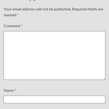
Your email address will not be published.
Required fields are
marked
*
Comment
*
Name
*