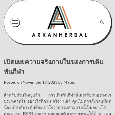
Skip
to
content
เปิดเผยความจริงภายในของการเดิม
พันกีฬา
Posted on
November 19, 2023
by
Mateo
สำหรับส่วนใหญ่แล้ว การเดิมพันกีฬานั้นน่าสับสนอย่างน่า
ประหลาดใจ อย่างไรก็ตาม จริงๆ แล้ว คุณไม่ควรกังวลแม้แต่
น้อยเกี่ยวกับระดับที่จะเข้าใจว่าความสามารถนี้เป็นอย่างไร
คุณควรดู ESPN เยอะๆ และดูแลตัวเลขของคุณให้ดี บางคน