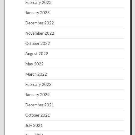
February 2023
January 2023
December 2022
November 2022
October 2022
August 2022
May 2022
March 2022
February 2022
January 2022
December 2021
October 2021
July 2021