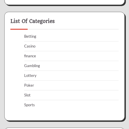
List Of Categories
Betting
Casino
finance
Gambling
Lottery
Poker
Slot
Sports