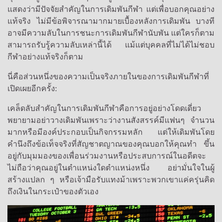
แสดงว่ามีปัจจัยสำคัญในการเดิมพันกีฬา แต่เพื่อบอกคุณอย่าง
แท้จริง ไม่มีข้อพิจารณามากมายเบื้องหลังการเดิมพัน บางที
อาจมีความลับในการชนะการเดิมพันกีฬานับพัน แต่ใครก็ตาม
สามารถรับรู้ความลับเหล่านี้ได้ แม้แต่บุคคลที่ไม่ได้ไม่ชอบ
กีฬาอย่างแท้จริงก็ตาม
นี่คือส่วนหนึ่งของความเป็นจริงภายในของการเดิมพันกีฬาที่
เปิดเผยอีกครั้ง:
เคล็ดลับสำคัญในการเดิมพันกีฬาคือการอยู่อย่างโดดเดี่ยว
พยายามอย่าวางเดิมพันเพราะว่างานสังสรรค์มีแฟนๆ จำนวน
มากหรือมีองค์ประกอบเป็นกิจกรรมหลัก แต่ให้เดิมพันโดย
คำนึงถึงข้อเท็จจริงที่สัญชาตญาณของคุณบอกให้คุณทำ ขึ้น
อยู่กับมุมมองของเพื่อนร่วมงานหรือประสบการณ์ในอดีตจะ
ไม่ถือว่าคุณอยู่ในตำแหน่งใดตำแหน่งหนึ่ง อย่ามั่นใจในผู้
สร้างแปลก ๆ หรือเจ้ามือรับแทงม้าเพราะพวกเขาแค่ครุ่นคิด
ถึงเงินในกระเป๋าของตัวเอง