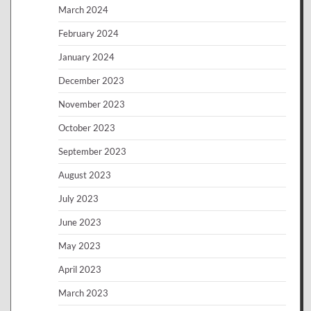
March 2024
February 2024
January 2024
December 2023
November 2023
October 2023
September 2023
August 2023
July 2023
June 2023
May 2023
April 2023
March 2023