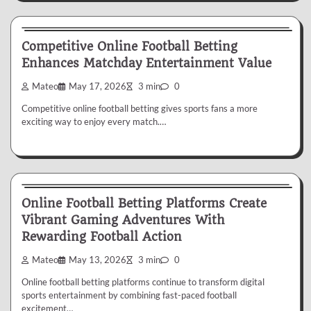
Betting
Competitive Online Football Betting
Enhances Matchday Entertainment Value
Mateo
May 17, 2026
3 min
0
Competitive online football betting gives sports fans a more
exciting way to enjoy every match.…
Betting
Online Football Betting Platforms Create
Vibrant Gaming Adventures With
Rewarding Football Action
Mateo
May 13, 2026
3 min
0
Online football betting platforms continue to transform digital
sports entertainment by combining fast-paced football
excitement…