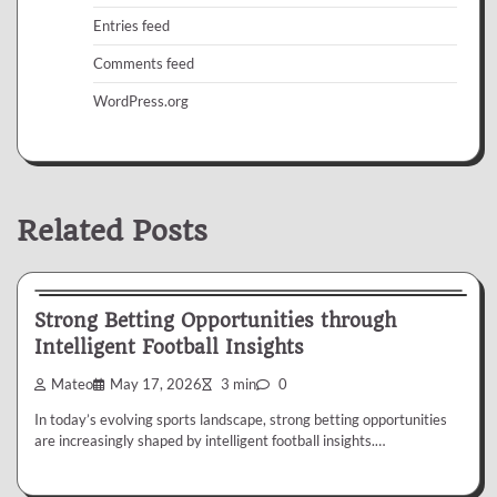
Entries feed
Comments feed
WordPress.org
Related Posts
Betting
Strong Betting Opportunities through
Intelligent Football Insights
Mateo
May 17, 2026
3 min
0
In today’s evolving sports landscape, strong betting opportunities
are increasingly shaped by intelligent football insights.…