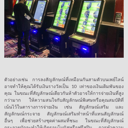
ตัวอย่างเช่น การลงสัญลักษณ์ที่เหมือนกันสามตัวบนเพย์ไลน์
อาจทำให้คุณได้รับเงินรางวัลเป็น 10 เท่าของเงินเดิมพันของ
คุณ ในขณะที่สัญลักษณ์เดียวกันห้าตัวอาจให้การจ่ายเงินที่สูง
กว่ามาก ให้ความสนใจกับสัญลักษณ์พิเศษหรือคุณสมบัติที่
เน้นไว้ในตารางการจ่ายเงิน เช่น สัญลักษณ์เสริม และ
สัญลักษณ์กระจาย สัญลักษณ์เสริมทำหน้าที่แทนสัญลักษณ์
อื่นๆ เพื่อช่วยสร้างชุดค่าผสมที่ชนะ ในขณะที่สัญลักษณ์
กระจายมักจะทำให้เกิดรอบโบนัสหรือฟรีสปิน การทำความ