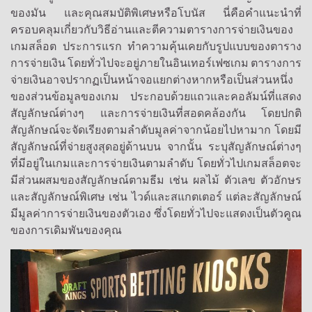
ของมัน และคุณสมบัติพิเศษหรือโบนัส นี่คือคำแนะนำที่
ครอบคลุมเกี่ยวกับวิธีอ่านและตีความตารางการจ่ายเงินของ
เกมสล็อต ประการแรก ทำความคุ้นเคยกับรูปแบบของตาราง
การจ่ายเงิน โดยทั่วไปจะอยู่ภายในอินเทอร์เฟซเกม ตารางการ
จ่ายเงินอาจปรากฏเป็นหน้าจอแยกต่างหากหรือเป็นส่วนหนึ่ง
ของส่วนข้อมูลของเกม ประกอบด้วยแถวและคอลัมน์ที่แสดง
สัญลักษณ์ต่างๆ และการจ่ายเงินที่สอดคล้องกัน โดยปกติ
สัญลักษณ์จะจัดเรียงตามลำดับมูลค่าจากน้อยไปหามาก โดยมี
สัญลักษณ์ที่จ่ายสูงสุดอยู่ด้านบน จากนั้น ระบุสัญลักษณ์ต่างๆ
ที่มีอยู่ในเกมและการจ่ายเงินตามลำดับ โดยทั่วไปเกมสล็อตจะ
มีส่วนผสมของสัญลักษณ์ตามธีม เช่น ผลไม้ ตัวเลข ตัวอักษร
และสัญลักษณ์พิเศษ เช่น ไวด์และสแกตเตอร์ แต่ละสัญลักษณ์
มีมูลค่าการจ่ายเงินของตัวเอง ซึ่งโดยทั่วไปจะแสดงเป็นตัวคูณ
ของการเดิมพันของคุณ