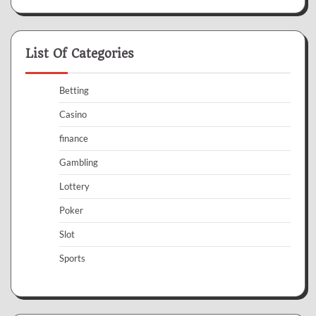
List Of Categories
Betting
Casino
finance
Gambling
Lottery
Poker
Slot
Sports