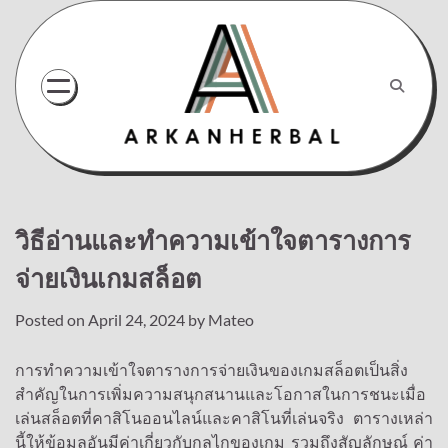
Skip
to
content
วิธีอ่านและทำความเข้าใจตารางการ
จ่ายเงินเกมสล็อต
Posted on
April 24, 2024
by
Mateo
การทำความเข้าใจตารางการจ่ายเงินของเกมสล็อตเป็นสิ่ง
สำคัญในการเพิ่มความสนุกสนานและโอกาสในการชนะเมื่อ
เล่นสล็อตที่คาสิโนออนไลน์และคาสิโนที่เล่นจริง ตารางเหล่า
นี้ให้ข้อมูลอันมีค่าเกี่ยวกับกลไกของเกม รวมถึงสัญลักษณ์ ค่า