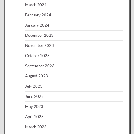
March 2024
February 2024
January 2024
December 2023
November 2023
October 2023
September 2023
August 2023
July 2023
June 2023
May 2023
April 2023
March 2023