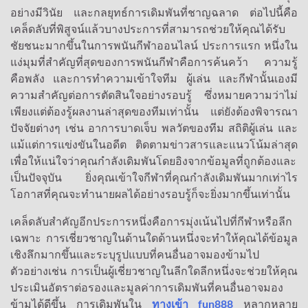
อย่างมีวินัย และกลยุทธ์การเดิมพันที่ชาญฉลาด ต่อไปนี้คือ
เคล็ดลับที่พิสูจน์แล้วบางประการที่สามารถช่วยให้คุณได้รับ
ชัยชนะมากขึ้นในการพนันกีฬาออนไลน์ ประการแรก หนึ่งใน
แง่มุมที่สำคัญที่สุดของการพนันกีฬาคือการค้นคว้า ความรู้
คือพลัง และการทำความเข้าใจทีม ผู้เล่น และกีฬานั้นเองมี
ความสำคัญต่อการตัดสินใจอย่างรอบรู้ ซึ่งหมายความว่าไม่
เพียงแต่ต้องรู้ผลงานล่าสุดของทีมเท่านั้น แต่ยังต้องพิจารณา
ปัจจัยต่างๆ เช่น อาการบาดเจ็บ พลวัตของทีม สถิติผู้เล่น และ
แม้แต่การแข่งขันในอดีต ติดตามข่าวสารและแนวโน้มล่าสุด
เพื่อให้แน่ใจว่าคุณกำลังเดิมพันโดยอิงจากข้อมูลที่ถูกต้องและ
เป็นปัจจุบัน ยิ่งคุณเข้าใจกีฬาที่คุณกำลังเดิมพันมากเท่าไร
โอกาสที่คุณจะทำนายผลได้อย่างรอบรู้ก็จะยิ่งมากขึ้นเท่านั้น
เคล็ดลับสำคัญอีกประการหนึ่งคือการมุ่งเน้นไปที่กีฬาหรือลีก
เฉพาะ การเชี่ยวชาญในด้านใดด้านหนึ่งจะทำให้คุณได้ข้อมูล
เชิงลึกมากขึ้นและระบุรูปแบบที่คนอื่นอาจมองข้ามไป
ตัวอย่างเช่น การเป็นผู้เชี่ยวชาญในลีกใดลีกหนึ่งจะช่วยให้คุณ
ประเมินอัตราต่อรองและมูลค่าการเดิมพันที่คนอื่นอาจมอง
ข้ามได้ดีขึ้น การเดิมพันใน
ทางเข้า fun888
หลากหลาย