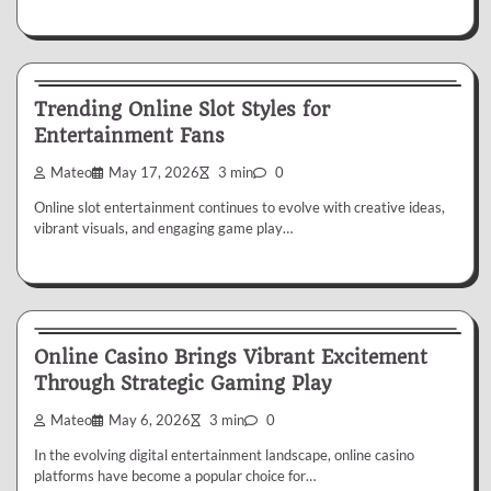
Casino
Trending Online Slot Styles for
Entertainment Fans
Mateo
May 17, 2026
3 min
0
Online slot entertainment continues to evolve with creative ideas,
vibrant visuals, and engaging game play…
Casino
Online Casino Brings Vibrant Excitement
Through Strategic Gaming Play
Mateo
May 6, 2026
3 min
0
In the evolving digital entertainment landscape, online casino
platforms have become a popular choice for…