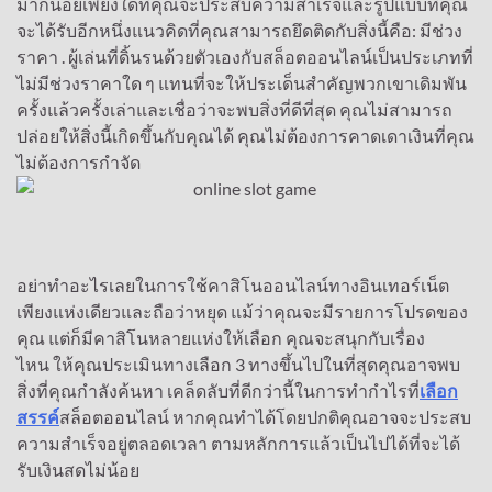
มากน้อยเพียงใดที่คุณจะประสบความสำเร็จและรูปแบบที่คุณ
จะได้รับอีกหนึ่งแนวคิดที่คุณสามารถยึดติดกับสิ่งนี้คือ: มีช่วง
ราคา . ผู้เล่นที่ดิ้นรนด้วยตัวเองกับสล็อตออนไลน์เป็นประเภทที่
ไม่มีช่วงราคาใด ๆ แทนที่จะให้ประเด็นสำคัญพวกเขาเดิมพัน
ครั้งแล้วครั้งเล่าและเชื่อว่าจะพบสิ่งที่ดีที่สุด คุณไม่สามารถ
ปล่อยให้สิ่งนี้เกิดขึ้นกับคุณได้ คุณไม่ต้องการคาดเดาเงินที่คุณ
ไม่ต้องการกำจัด
อย่าทำอะไรเลยในการใช้คาสิโนออนไลน์ทางอินเทอร์เน็ต
เพียงแห่งเดียวและถือว่าหยุด แม้ว่าคุณจะมีรายการโปรดของ
คุณ แต่ก็มีคาสิโนหลายแห่งให้เลือก คุณจะสนุกกับเรื่อง
ไหน ให้คุณประเมินทางเลือก 3 ทางขึ้นไปในที่สุดคุณอาจพบ
สิ่งที่คุณกำลังค้นหา เคล็ดลับที่ดีกว่านี้ในการทำกำไรที่
เลือก
สรรค์
สล็อตออนไลน์ หากคุณทำได้โดยปกติคุณอาจจะประสบ
ความสำเร็จอยู่ตลอดเวลา ตามหลักการแล้วเป็นไปได้ที่จะได้
รับเงินสดไม่น้อย