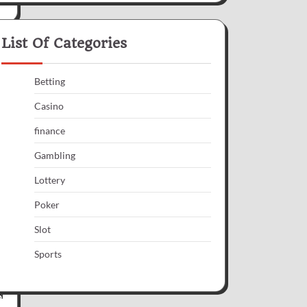
List Of Categories
Betting
Casino
finance
น
่
Gambling
ะ
Lottery
น
น
Poker
Slot
Sports
ก
ก
ล