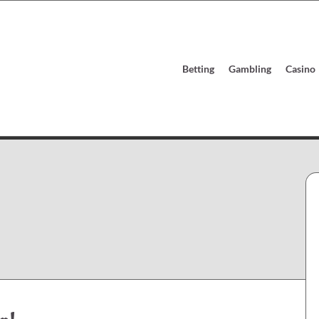
Betting
Gambling
Casino