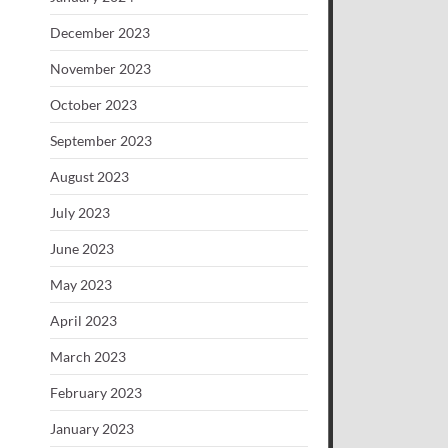
่
December 2023
บ
้
November 2023
ง
น
October 2023
ร
September 2023
August 2023
July 2023
บ
June 2023
ต
น
May 2023
า
น
April 2023
March 2023
ง
February 2023
s
ก
January 2023
อ