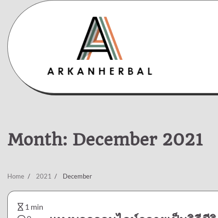
Skip
to
content
Month:
December 2021
Home
2021
December
1 min