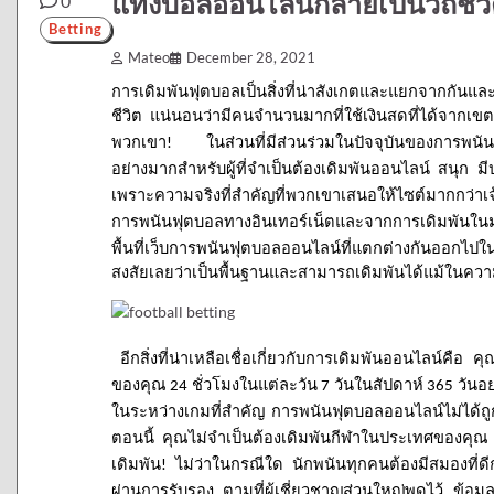
แทงบอลออนไลน์กลายเป็นวิถีชีวิ
0
Betting
Mateo
December 28, 2021
การเดิมพันฟุตบอลเป็นสิ่งที่น่าสังเกตและแยกจากกั
ชีวิต
แน่นอนว่ามีคนจำนวนมากที่ใช้เงินสดที่ได้จากเขต
พวกเขา
ในส่วนที่มีส่วนร่วมในปัจจุบันของการพนัน
!
อย่างมากสำหรับผู้ที่จำเป็นต้องเดิมพันออนไลน์
สนุก
มี
เพราะความจริงที่สำคัญที่พวกเขาเสนอให้ไซต์มากกว่าเ
การพนันฟุตบอลทางอินเทอร์เน็ตและจากการเดิมพันในมุ
พื้นที่เว็บการพนันฟุตบอลออนไลน์ที่แตกต่างกันออกไปใ
สงสัยเลยว่าเป็นพื้นฐานและสามารถเดิมพันได้แม้ใน
อีกสิ่งที่น่าเหลือเชื่อเกี่ยวกับการเดิมพันออนไลน์คือ
คุ
ของคุณ
ชั่วโมงในแต่ละวัน
วันในสัปดาห์
วันอย
24
7
365
ในระหว่างเกมที่สำคัญ
การพนันฟุตบอลออนไลน์ไม่ได้ถู
ตอนนี้
คุณไม่จำเป็นต้องเดิมพันกีฬาในประเทศของคุณ
เดิมพัน
ไม่ว่าในกรณีใด
นักพนันทุกคนต้องมีสมองที่ดี
!
ผ่านการรับรอง
ตามที่ผู้เชี่ยวชาญส่วนใหญ่พูดไว้
ข้อมูล