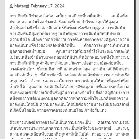
Mateo
February 17, 2024
การเดิมพันกีฬาออนไลน์อาจเป็นงานอดิเรกที่น่าตื่นเต้น แต่เพื่อที่จะ
ประสบความสำเร็จอย่างแท้จริงและเพิ่มผลกำไรของคุณให้สูงสุด
จำเป็นอย่างยิ่งที่จะต้องมีกลยุทธ์ที่แข็งแกร่งเพื่อระบุมูลค่าการเดิมพัน
การเดิมพันที่คุ้มค่าเป็นรากฐานสำคัญของการเดิมพันกีฬาที่ประสบ
ความสำเร็จ เนื่องจากเกี่ยวข้องกับการค้นหาอัตราต่อรองที่สูงกว่าความ
น่าจะเป็นที่แท้จริงของผลลัพธ์ที่เกิดขึ้น ด้วยการระบุการเดิมพันที่มี
มูลค่าอย่างสม่ำเสมอ คุณสามารถเพิ่มผลกำไรในระยะยาวและได้
เปรียบเหนือเจ้ามือรับแทง กลยุทธ์ที่มีประสิทธิภาพอย่างหนึ่งในการระบุ
การเดิมพันที่มีมูลค่าคือการวิจัยและวิเคราะห์อย่างละเอียดก่อนที่จะ
วางเดิมพันใดๆ ซึ่งรวมถึงการศึกษาฟอร์มล่าสุด ข่าวทีม สถิติตัวต่อตัว
และปัจจัยอื่น ๆ ที่เกี่ยวข้องที่อาจส่งผลต่อผลลัพธ์ของการแข่งขันหรือ
เหตุการณ์ ด้วยการสละเวลาในการรวบรวมข้อมูลให้มากที่สุดเท่าที่จะ
เป็นไปได้ คุณสามารถตัดสินใจได้อย่างมีข้อมูลมากขึ้นและระบุโอกาส
อันทรงคุณค่าที่อาจเกิดขึ้นซึ่งผู้อื่นอาจมองข้ามไป สิ่งสำคัญอีกประการ
หนึ่งของการเดิมพันตามมูลค่าคือการทำความเข้าใจแนวคิดของความ
น่าจะเป็นโดยนัย ความน่าจะเป็นโดยนัยคือความน่าจะเป็นของผลลัพธ์
ที่เกิดขึ้นโดยนัยจากอัตราต่อรองที่เสนอโดยเจ้ามือรับแทง
ด้วยการแปลงอัตราต่อรองให้เป็นความน่าจะเป็น คุณสามารถเปรียบ
เทียบกับการประมาณค่าความน่าจะเป็นที่แท้จริงของผลลัพธ์ และระบุ
ความคลาดเคลื่อนที่บ่งบอกถึงมูลค่าที่เป็นไปได้ ตัวอย่างเช่น หากคุณ