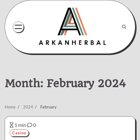
Skip
to
content
Month:
February 2024
Home
2024
February
1 min
0
Casino