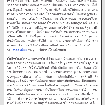
เชื่อว่าทีมมีโอกาส 60% ที่จะชนะการแข่งขัน แต่เจ้ามือรับแทงเสนอ
ราคาต่อรองที่บ่งบอกถึงความน่าจะเป็นเพียง 50% การเดิมพันทีมนั้นก็
อาจมีคุณค่า นอกจากนี้ จำเป็นอย่างยิ่งที่จะต้องมีวินัยและความอดทน
เมื่อค้นหาการเดิมพันที่คุ้มค่า โอกาสอันทรงคุณค่าไม่ได้ปรากฏชัดเจน
เสมอไป และอาจต้องมีการสังเกตและการวิเคราะห์อย่างรอบคอบจึงจะ
เปิดเผยได้ หลีกเลี่ยงการล่อลวงให้เดิมพันทุกนัดหรือเหตุการณ์ และมุ่ง
เน้นไปที่การระบุโอกาสที่มีมูลค่าคุณภาพสูงซึ่งมีอัตราต่อรองที่สูงกว่าที่
ควรจะเป็นอย่างมาก สิ่งนี้อาจเกี่ยวข้องกับการรอช่วงเวลาที่เหมาะสม
หรือการเลือกเดิมพันที่คุณวาง แต่ท้ายที่สุดแล้วสามารถนำไปสู่ความ
สำเร็จในระยะยาวที่มากขึ้นได้ นอกเหนือจากการดำเนินการวิจัยของ
คุณเองแล้ว การใช้เครื่องมือการเดิมพันและทรัพยากรเพื่อช่วยในการ
ระบุ
w88 สล็อต
ที่มีมูลค่าก็มีประโยชน์เช่นกัน
เว็บไซต์และโปรแกรมซอฟต์แวร์จำนวนมากนำเสนอการวิเคราะห์ทาง
สถิติ อัลกอริธึมการเดิมพัน และเครื่องมืออื่นๆ ที่สามารถช่วยให้คุณระบุ
โอกาสที่มีมูลค่าที่เป็นไปได้ได้อย่างมีประสิทธิภาพมากขึ้น ด้วยการใช้
ประโยชน์จากทรัพยากรเหล่านี้ คุณสามารถปรับปรุงกระบวนการวิจัย
ของคุณและเพิ่มโอกาสในการค้นหาการเดิมพันที่คุ้มค่า สุดท้ายนี้ สิ่ง
สำคัญคือต้องจัดการแบ๊งค์ของคุณอย่างมีประสิทธิภาพและฝึกฝนหลัก
การจัดการแบ๊งค์ที่เหมาะสมเมื่อเดิมพันตามมูลค่า ในขณะที่การระบุ
การเดิมพันที่มีมูลค่าสามารถเพิ่มโอกาสในการชนะของคุณได้ แต่จะ
เกิดการแพ้ต่อเนื่องและช่วงเวลาของความแปรปรวนอย่างหลีกเลี่ยงไม่
ได้ ด้วยการจัดการเงินทุนของคุณอย่างระมัดระวังและเดิมพันเพียง
เปอร์เซ็นต์เล็กน้อยของเงินทุนทั้งหมดของคุณในการเดิมพันแต่ละครั้ง