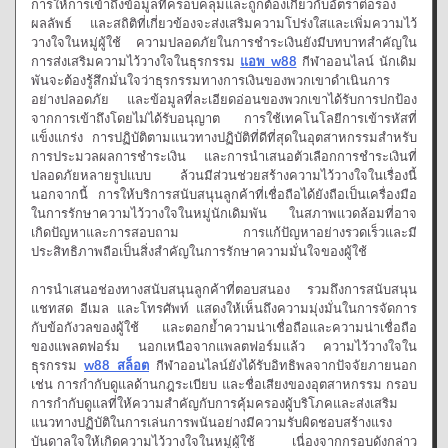
การให้การเข้าถึงข้อมูลที่ครอบคลุมและถูกต้องเกี่ยวกับอัตราต่อรอง
ผลลัพธ์ และสถิติที่เกี่ยวข้องจะส่งเสริมความโปร่งใสและเพิ่มความไว้
วางใจในหมู่ผู้ใช้ ความปลอดภัยในการชำระเงินยังมีบทบาทสำคัญใน
การส่งเสริมความไว้วางใจในธุรกรรม
แอพ w88
กีฬาออนไลน์ นักเดิม
พันจะต้องรู้สึกมั่นใจว่าธุรกรรมทางการเงินของพวกเขาดำเนินการ
อย่างปลอดภัย และข้อมูลที่ละเอียดอ่อนของพวกเขาได้รับการปกป้อง
จากการเข้าถึงโดยไม่ได้รับอนุญาต การใช้เทคโนโลยีการเข้ารหัสที่
แข็งแกร่ง การปฏิบัติตามแนวทางปฏิบัติที่ดีที่สุดในอุตสาหกรรมสำหรับ
การประมวลผลการชำระเงิน และการนำเสนอตัวเลือกการชำระเงินที่
ปลอดภัยหลายรูปแบบ ล้วนมีส่วนช่วยสร้างความไว้วางใจในเรื่องนี้
นอกจากนี้ การให้บริการสนับสนุนลูกค้าที่เชื่อถือได้ยังถือเป็นเครื่องมือ
ในการรักษาความไว้วางใจในหมู่นักเดิมพัน ในสภาพแวดล้อมที่อาจ
เกิดปัญหาและการสอบถาม การแก้ปัญหาอย่างรวดเร็วและมี
ประสิทธิภาพถือเป็นสิ่งสำคัญในการรักษาความมั่นใจของผู้ใช้
การนำเสนอช่องทางสนับสนุนลูกค้าที่ตอบสนอง รวมถึงการสนับสนุน
แชทสด อีเมล และโทรศัพท์ แสดงให้เห็นถึงความมุ่งมั่นในการจัดการ
กับข้อกังวลของผู้ใช้ และตอกย้ำความน่าเชื่อถือและความน่าเชื่อถือ
ของแพลตฟอร์ม นอกเหนือจากแพลตฟอร์มแล้ว ความไว้วางใจใน
ธุรกรรม
w88 สล็อต
กีฬาออนไลน์ยังได้รับอิทธิพลจากปัจจัยภายนอก
เช่น การกำกับดูแลด้านกฎระเบียบ และชื่อเสียงของอุตสาหกรรม กรอบ
การกำกับดูแลที่ให้ความสำคัญกับการคุ้มครองผู้บริโภคและส่งเสริม
แนวทางปฏิบัติในการเล่นการพนันอย่างมีความรับผิดชอบสร้างแรง
บันดาลใจให้เกิดความไว้วางใจในหมู่ผู้ใช้ เนื่องจากกรอบดังกล่าว