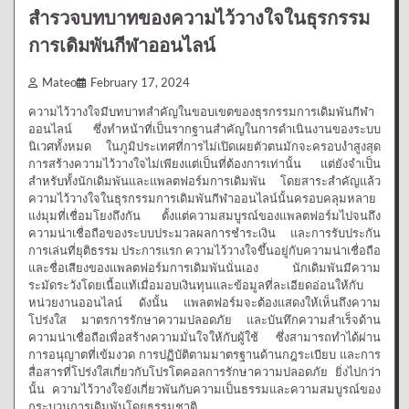
สำรวจบทบาทของความไว้วางใจในธุรกรรม
การเดิมพันกีฬาออนไลน์
Mateo
February 17, 2024
ความไว้วางใจมีบทบาทสำคัญในขอบเขตของธุรกรรมการเดิมพันกีฬา
ออนไลน์ ซึ่งทำหน้าที่เป็นรากฐานสำคัญในการดำเนินงานของระบบ
นิเวศทั้งหมด ในภูมิประเทศที่การไม่เปิดเผยตัวตนมักจะครอบงำสูงสุด
การสร้างความไว้วางใจไม่เพียงแต่เป็นที่ต้องการเท่านั้น แต่ยังจำเป็น
สำหรับทั้งนักเดิมพันและแพลตฟอร์มการเดิมพัน โดยสาระสำคัญแล้ว
ความไว้วางใจในธุรกรรมการเดิมพันกีฬาออนไลน์นั้นครอบคลุมหลาย
แง่มุมที่เชื่อมโยงถึงกัน ตั้งแต่ความสมบูรณ์ของแพลตฟอร์มไปจนถึง
ความน่าเชื่อถือของระบบประมวลผลการชำระเงิน และการรับประกัน
การเล่นที่ยุติธรรม ประการแรก ความไว้วางใจขึ้นอยู่กับความน่าเชื่อถือ
และชื่อเสียงของแพลตฟอร์มการเดิมพันนั่นเอง นักเดิมพันมีความ
ระมัดระวังโดยเนื้อแท้เมื่อมอบเงินทุนและข้อมูลที่ละเอียดอ่อนให้กับ
หน่วยงานออนไลน์ ดังนั้น แพลตฟอร์มจะต้องแสดงให้เห็นถึงความ
โปร่งใส มาตรการรักษาความปลอดภัย และบันทึกความสำเร็จด้าน
ความน่าเชื่อถือเพื่อสร้างความมั่นใจให้กับผู้ใช้ ซึ่งสามารถทำได้ผ่าน
การอนุญาตที่เข้มงวด การปฏิบัติตามมาตรฐานด้านกฎระเบียบ และการ
สื่อสารที่โปร่งใสเกี่ยวกับโปรโตคอลการรักษาความปลอดภัย ยิ่งไปกว่า
นั้น ความไว้วางใจยังเกี่ยวพันกับความเป็นธรรมและความสมบูรณ์ของ
กระบวนการเดิมพันโดยธรรมชาติ