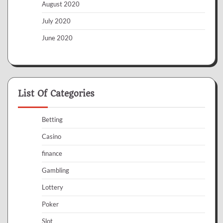
August 2020
July 2020
June 2020
List Of Categories
Betting
Casino
finance
Gambling
Lottery
Poker
Slot