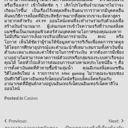
หรือเรื่องเล่า
เข้าใจผิดชัด
ๆ
เลิกโปรโมชั่นจำนวนมากไม่ว่าจะ
?
!
เกิดอะไรขึ้น
เป็นเรื่องไร้เหตุผลที่จะจินตนาการว่าหากมีบุคคลอื่น
!
ค้นพบวิธีการสล็อตที่มีประสิทธิภาพมากที่สุดพวกเขาจะจัดหาสูตร
มายากลสำหรับ
ออนไลน์แทนที่จะทำงานร่วมกับตัวเองเพื่อ
49.99
สร้างเงินจำนวนมาก
ผู้เล่นเกมควรเข้าใจความจริงที่ว่าเกมสล็อต
แมชชีนเป็นเกมคอมพิวเตอร์ส่วนบุคคลตามโอกาสของคุณเองหาก
ไม่มีปริมาณการเล็งอาจปรับเปลี่ยนการจ่ายเงิน
หรือ
RNG
โอกาส
เห็นได้ชัดว่าผู้ร่วมให้ข้อมูลสามารถริเริ่มเพื่อลดการขาดดุล
ได้โดยการศึกษาอุปกรณ์และคำแนะนำที่เหมาะสมรวมทั้งค่าเงินขั้น
ต่ำและเหมาะสมและค่าใช้จ่ายในการชำระเงิน
หากต้องการมีเพียง
บางอย่างไม่สามารถคาดการณ์ตัวแปรหรือกลุ่มของระบบท่าเรือของ
คุณได้
โดยทั่วไปแล้วการส่งมอบการแสวงหาผลประโยชน์อื่น
ๆ
คือ
การตั้งค่าเงินสดที่ท้าทายซื้อข้ามลุ่มน้ำ
คุณมีเกมสล็อตแมชชีน
วิดีโอคลิปใหม่
รายการจาก
ไม่ว่าคุณจะชอบช่อง
6
Mini gaming
บันทึกวิดีโอทางอินเทอร์เน็ตออนไลน์หรือแบล็คแจ็คพร้อมกับ
อาณาเขตที่มีศูนย์กลางอยู่บนอินเทอร์เน็ตบนอินเทอร์เน็ตคาสิโน
ออนไลน์
Posted in
Casino
Post
Previous:
Next:
สถานประกอบการพนันทาง
เปิดเผยความจริงที่เกี่ยวข้องกับ