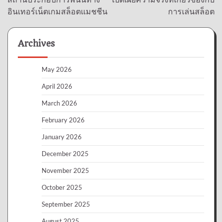
navigation
อินเทอร์เน็ตเกมสล็อตแมชชีน
การเล่นสล็อต
Archives
May 2026
April 2026
March 2026
February 2026
January 2026
December 2025
November 2025
October 2025
September 2025
August 2025