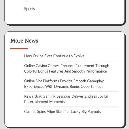
Sports
More News
How Online Slots Continue to Evolve
Online Casino Games Enhance Excitement Through
Colorful Bonus Features And Smooth Performance
Online Slot Platforms Provide Smooth Gameplay
Experiences With Dynamic Bonus Opportunities
Rewarding Gaming Sessions Deliver Endless Joyful
Entertainment Moments
Cosmic Spins Align Stars for Lucky Big Payouts