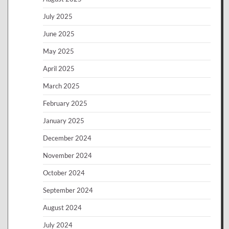
July 2025
June 2025
May 2025
April 2025
March 2025
February 2025
January 2025
December 2024
November 2024
October 2024
September 2024
August 2024
July 2024