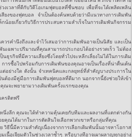
่วงเวลาที่ดีกับวิดีโอเกมฟุตบอลที่ชื่นชอบ เพื่อที่จะได้เพลิดเพลิน
อเสียงของฟุตบอล จำเป็นต้องค้นพบด้วยว่ามีแนวทางการเดิมพัน
รเล็กน้อยเกี่ยวกับวิธีการประสบความสำเร็จในการเดิมพันกิจกรรม
ุณควรคำนึงถึงและจำไว้เสมอว่าการเดิมพันอาจเป็นนิสัย และเป็น
ิมพันเฉพาะปริมาณที่คุณสามารถประกอบได้อย่างรวดเร็ว ไม่ต้อง
นธุรกิจที่มีความเสี่ยงซึ่งโดยทั่วไปจะหลีกเลี่ยงไม่ได้ในการเดิม
ารซื้อไปพร้อมกับการเดิมพันของคุณอาจเป็นเรื่องที่น่าตื่นเต้น
่อย่างใด ดังนั้น จำเทคนิคและกลยุทธ์ที่สำคัญบางประการใน
้องมีคู่มือการเดิมพันฟุตบอลที่ดีมาก นอกจากนี้ยังช่วยให้เข้า
นที่คุณจะพยายามวางเดิมพันครั้งแรกของคุณ
ยหนึ่งลีก คุณจะได้ทำความคุ้นเคยกับทีมและผลงานที่แตกต่างกัน
ถช่วยคุณได้มากในการตัดสินใจเลือกพวกเขาหรือกลุ่มที่คุณ
ย วิธีนี้มีความสำคัญเนื่องจากการเลือกเดิมพันนั้นอาจหาโอกาส
เนื้อเจียมตัวในช่วงเวลาซ้ำๆ หรือบางทีอาจเผาผลาญทุกอย่าง