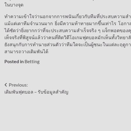
ในบางจุด
ทำความเข้าใจว่านอกจากการพนันเกี่ยวกับทีมที่ประสบความสำเร
แม้แต่เดาทีมจำนวนมาก ยิ่งมีความท้าทายมากขึ้นเท่าไร โอกาสขอ
ได้ชัดว่ายิ่งยากกว่าที่จะประสบความสำเร็จจริง ๆ แจ็กพอตของคุณก
เท็จจริงที่พิสูจน์แล้วว่าคนที่ติดวิดีโอเกมฟุตบอลมักเห็นทั้งวิ
ยังสนุกกับการทำนายส่วนตัวว่าทีมใดจะเป็นผู้ชนะในแต่ละฤดูก
สามารถวางเดิมพันได้
Posted in
Betting
Post
Previous:
เดิมพันฟุตบอล – รับข้อมูลสำคัญ
navigation