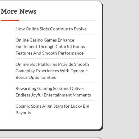
More News
How Online Slots Continue to Evolve
Online Casino Games Enhance
Excitement Through Colorful Bonus
Features And Smooth Performance
Online Slot Platforms Provide Smooth
Gameplay Experiences With Dynamic
Bonus Opportunities
Rewarding Gaming Sessions Deliver
Endless Joyful Entertainment Moments
Cosmic Spins Align Stars for Lucky Big
Payouts