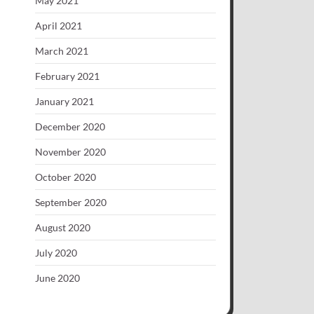
May 2021
April 2021
March 2021
February 2021
January 2021
December 2020
November 2020
October 2020
September 2020
August 2020
July 2020
June 2020