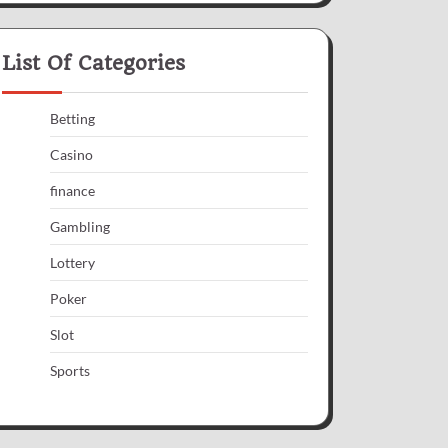
List Of Categories
Betting
Casino
finance
Gambling
Lottery
Poker
Slot
Sports