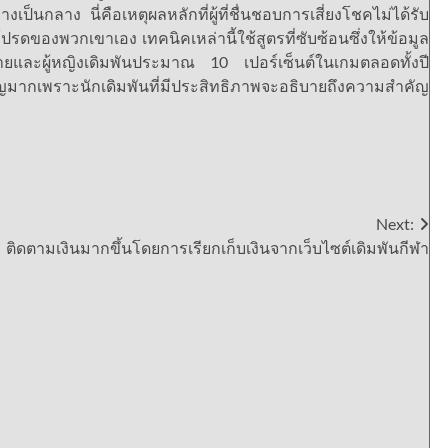
ป็นกลาง นี่คือเหตุผลหลักที่ผู้ที่ชื่นชอบการเสี่ยงโชคไม่ได้รับ
ปรดของพวกเขาเอง เทคนิคเหล่านี้ใช้สูตรที่ซับซ้อนซึ่งให้ข้อมูล
ายและผู้หญิงเดิมพันประมาณ 10 เปอร์เซ็นต์ในเกมตลอดทั้งปี
คัญมากเพราะนักเดิมพันที่มีประสิทธิภาพจะอธิบายถึงความสำคัญ
Next:
ติดตามเงินมากขึ้นโดยการเรียกเก็บเงินจากเว็บไซต์เดิมพันกีฬา