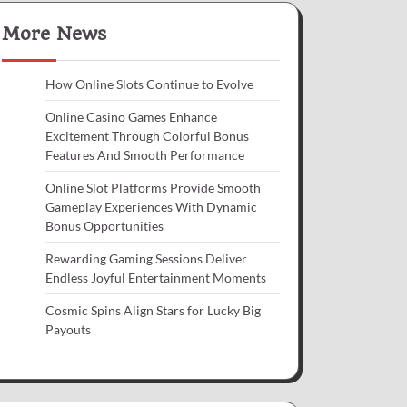
More News
How Online Slots Continue to Evolve
Online Casino Games Enhance
Excitement Through Colorful Bonus
Features And Smooth Performance
Online Slot Platforms Provide Smooth
Gameplay Experiences With Dynamic
Bonus Opportunities
Rewarding Gaming Sessions Deliver
Endless Joyful Entertainment Moments
Cosmic Spins Align Stars for Lucky Big
Payouts