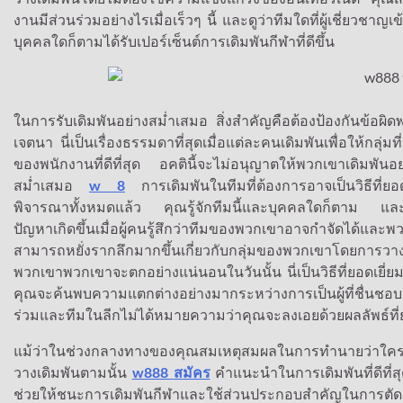
งานมีส่วนร่วมอย่างไรเมื่อเร็วๆ นี้ และดูว่าทีมใดที่ผู้เชี่ยวชาญ
บุคคลใดก็ตามได้รับเปอร์เซ็นต์การเดิมพันกีฬาที่ดีขึ้น
ในการรับเดิมพันอย่างสม่ำเสมอ สิ่งสำคัญคือต้องป้องกันข้อผิด
เจตนา นี่เป็นเรื่องธรรมดาที่สุดเมื่อแต่ละคนเดิมพันเพื่อให้กลุ่ม
ของพนักงานที่ดีที่สุด อคตินี้จะไม่อนุญาตให้พวกเขาเดิมพั
สม่ำเสมอ
w 8
การเดิมพันในทีมที่ต้องการอาจเป็นวิธีที่ยอ
พิจารณาทั้งหมดแล้ว คุณรู้จักทีมนี้และบุคคลใดก็ตาม และค
ปัญหาเกิดขึ้นเมื่อผู้คนรู้สึกว่าทีมของพวกเขาอาจกำจัดได้แล
สามารถหยั่งรากลึกมากขึ้นเกี่ยวกับกลุ่มของพวกเขาโดยการวางเด
พวกเขาพวกเขาจะตกอย่างแน่นอนในวันนั้น นี่เป็นวิธีที่ยอดเยี่ย
คุณจะค้นพบความแตกต่างอย่างมากระหว่างการเป็นผู้ที่ชื่นชอบก
ร่วมและทีมในลีกไม่ได้หมายความว่าคุณจะลงเอยด้วยผลลัพธ์ที่ย
แม้ว่าในช่วงกลางทางของคุณสมเหตุสมผลในการทำนายว่าใครจ
วางเดิมพันตามนั้น
w888
สมัคร
คำแนะนำในการเดิมพันที่ดีที่สุ
ช่วยให้ชนะการเดิมพันกีฬาและใช้ส่วนประกอบสำคัญในการตัดส