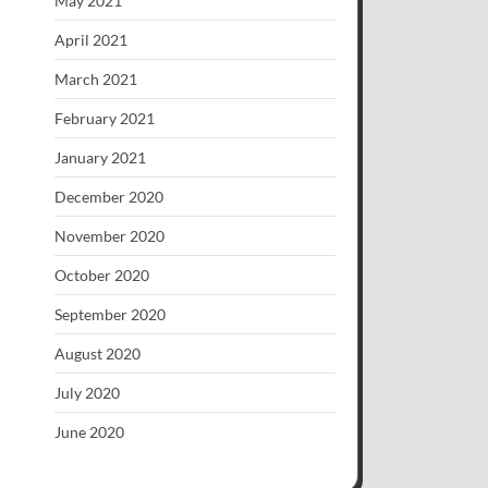
May 2021
April 2021
March 2021
February 2021
January 2021
December 2020
November 2020
October 2020
September 2020
August 2020
July 2020
June 2020