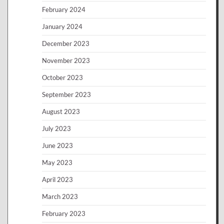
February 2024
January 2024
December 2023
November 2023
October 2023
September 2023
August 2023
July 2023
June 2023
May 2023
April 2023
March 2023
February 2023