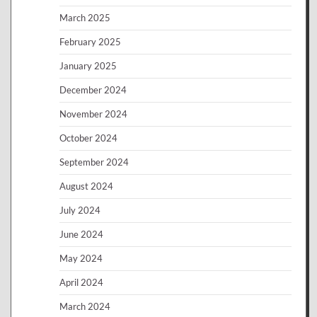
March 2025
February 2025
January 2025
December 2024
November 2024
October 2024
September 2024
August 2024
July 2024
June 2024
May 2024
April 2024
March 2024