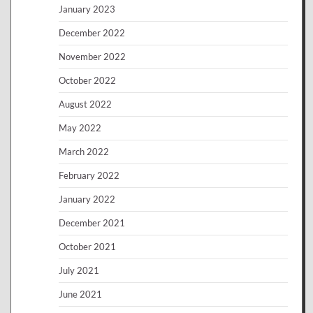
January 2023
December 2022
November 2022
October 2022
August 2022
May 2022
March 2022
February 2022
January 2022
December 2021
October 2021
July 2021
June 2021