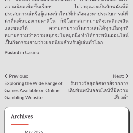
ความนิยมเพิ่มขึ้นเรื่อยๆ ไม่ว่าคุณจะเป็นนักพนันที่มี
ประสบการณ์หรือผู้เล่นหน้าใหม่ที่กำลังมองหาประสบการณ์ที่
น่าตื่นเต้นของเกมคาสิโน ก็มีโอกาสมากมายที่จะเพลิดเพลิน
และชนะได้ ความสามารถในการเล่นได้ทุกเมื่อทุกที่
หมายความว่าความสนุกจะไม่หยุดนิ่ง ทำให้การพนันออนไลน์
เป็นกิจกรรมยามว่างยอดนิยมสำหรับผู้เล่นทั่วโลก
Posted in
Casino
Post
Previous:
Next:
Exploring the Wide Range of
รับรางวัลสุดอัศจรรย์จากการ
navigation
Games Available on Online
เดิมพันพนันออนไลน์ที่มีความ
Gambling Website
เสี่ยงต่ำ
Archives
May 2026