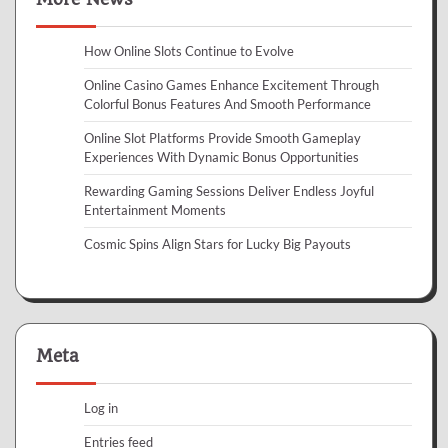
How Online Slots Continue to Evolve
Online Casino Games Enhance Excitement Through
Colorful Bonus Features And Smooth Performance
Online Slot Platforms Provide Smooth Gameplay
Experiences With Dynamic Bonus Opportunities
Rewarding Gaming Sessions Deliver Endless Joyful
Entertainment Moments
Cosmic Spins Align Stars for Lucky Big Payouts
Meta
Log in
Entries feed