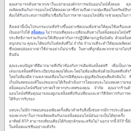
คุณสามารถค้นหาพวกเขาในแง่ง่ายๆองค์กรการพนันออนไลน์ทั้งหมด คุ
เพลิดเพลินกับการออนไลน์ได้ตลอดเวลาซึ่งรวมถึงความฟุ่มเฟือยในทรัพย์สินข
ต้องได้รับประสบการณ์ที่น่าเชื่อถือในการหาทางออนไลน์ที่อาจช่วยคุณในกา
สิ่งเหล่านี้เป็นโปรแกรมเกมที่สร้างขึ้นอย่างชัดเจนเพื่อช่วยให้คุณใช้เครื่องแ
เงินออกไปได้
สล็อตxo
ไม่ว่าก่อนที่คุณจะเปลี่ยนเส้นทางในสล็อตออนไลน์ฟรี
ประสิทธิภาพร่วมกับเกมให้เทียบเท่ากับการปฏิบัติตามกฎข้อบังคับ ด้วยสล
สนุกสนาน คุณจะได้พบกับไนท์คลับที่ไม่ จำกัด จำนวนที่จะทำให้คุณเพลิดเพลิน
ซึ่งปลดปล่อยจากค่าใช้จ่ายอย่างไม่น่าเชื่อ ในทางที่ถูกต้องพวกเขาอาจไม่ปร
ยืนยัน
คุณจะพบปัญหาที่ดีมากมายที่เกี่ยวข้องกับการเดิมพันสล็อตฟรี เพื่อเป
เล่นเกมสล็อตที่จัดระเบียบของคุณได้และโดยไม่ต้องเดิมพันด้วยเงินสดที่แท้จ
โดยไม่ต้องมีความคลาดเคลื่อนในกรณีที่คุณจะสูญเสียเงินทุนที่ผลักดันไป ที่
เก็บเงินสดของแท้ในแง่ของเกมได้เริ่มดำเนินการโดยแทบจะไม่แสดงความขอบ
สล็อตออนไลน์ฟรีอย่างรวดเร็วหากประเทศของคุณ จำกัด คุณจากร้านค้าที่มีรา
ออนไลน์ฟรีคือคุณอาจลองดูเกมสล็อตที่ปรับเปลี่ยนและหาวิธีจัดการกับการควบค
ได้รับการรับรอง
แทบจะไม่มีการตอบสนองเพียงครั้งเดียวสำหรับสิ่งนี้เช่นหากมีการประเมินผลแ
ของพวกเขาในการเพลิดเพลินกับเกมสล็อตออนไลน์มันอาจเป็นได้ทุกครั้ง ไม่
อาทิตย์ RTP สามารถเทียบเคียงได้กับทุกลักษณะหรือไม่? นอกจากนี้ RTP นี้ยัง
ในสล็อตแมชชีนอย่างแท้จริง