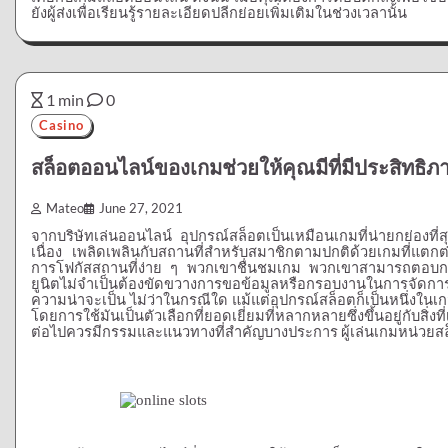
ยังผู้ส่งเพื่อเรียนรู้รายละเอียดปลีกย่อยเพิ่มเติมในช่วงเวลานั้น
1 min
0
Casino
สล็อตออนไลน์ของเกมช่วยให้คุณมีที่มีประสิทธิภ
Mateo
June 27, 2021
จากบริษัทเล่นออนไลน์
อุปกรณ์สล็อตเป็นเหมือนเกมที่น่ายกย่องที่ส
เนื่อง
เพลิดเพลินกับสถานที่สำหรับสมาชิกตามปกติด้วยเกมที่แตกต่า
การโฟกัสสถานที่ง่าย
ๆ
พวกเขาชื่นชมเกม
พวกเขาสามารถตอบกลั
ยูนิตไม่จำเป็นต้องขัดขวางการขอข้อมูลหรือกรอบงานในการจัดกา
ความน่าจะเป็น
ไม่ว่าในกรณีใด
แม้แต่อุปกรณ์สล็อตก็เป็นหนึ่งในเก
โดยการใช้มันเป็นตัวเลือกที่ยอดเยี่ยมที่หลากหลายซึ่งขึ้นอยู่กับสิ่งที
ต่อไปควรมีกรรมและแนวทางที่สำคัญบางประการ
ผู้เล่นเกมหน่วยส