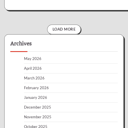
LOAD MORE
Archives
May 2026
April 2026
March 2026
February 2026
January 2026
December 2025
November 2025
October 2025