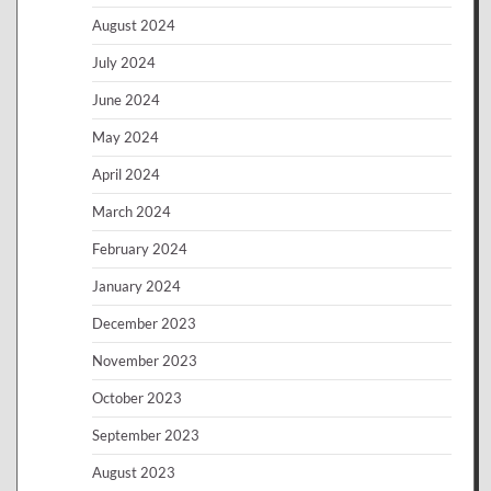
August 2024
July 2024
June 2024
May 2024
April 2024
March 2024
February 2024
January 2024
December 2023
November 2023
October 2023
September 2023
August 2023