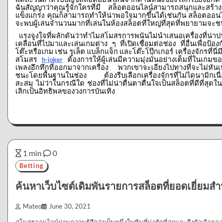
ฉันสัญญาว่าคุณรู้จักใครที่มี
สล็อตออนไลน์สามารถสนุกและสร้างรา
แข็งแกร่ง
คุณก็สามารถทำให้น่าพอใจมากขึ้นได้เช่นกัน
สล็อตออนไล
จะพบผู้เล่นจำนวนมากที่เล่นในห้องสล็อตที่ใหญ่ที่สุดที่พยายามจะ
แรงจูงใจที่ผลักดันว่าทำไมสโมสรการพนันไม่นำเสนอเครื่องที่น่
เคลื่อนที่ไปมาและเล่นเกมต่าง
ๆ
ที่เปิดเชื่อมต่อช่อง
ที่อื่นเพื่อป
โต๊ะหรือเกม
เช่น
รูเล็ต
แบล็กแจ็ก
และโต๊ะโป๊กเกอร์
เครื่องจักรที่นี
สโมสร
h-joker
ต้องการให้ผู้เล่นมีความมุ่งมั่นอย่างเต็มที่ในเกม
เพลงอึกทึกที่ออกมาจากเครื่อง
พวกเขาจะเอียงไปทางที่จะไม่หันเ
ชนะโดยพื้นฐานในช่อง
ต้องรีบเลือกเครื่องจักรที่ไม่ไดนามิ
สะสม
ไม่ว่าในกรณีใด
ช่องที่ไม่น่าตื่นตาตื่นใจเป็นสล็อตที่ดีที่สุด
เลิกเป็นอิทธิพลของวงการบันเทิง
1 min
0
Betting
ค้นหาเว็บไซต์เดิมพันรายการสล็อตที่ยอดเยี่ยมสำ
Mateo
June 30, 2021