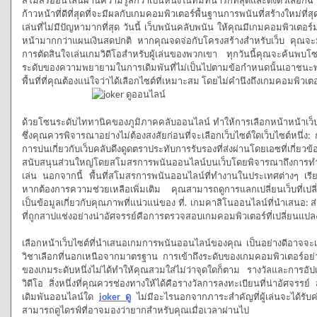
สโมสรออนไลน์ผ่านความรู้สึกว่าเป็นหนึ่งในทีมที่น่ารักที่สุดและดึงตัวเ
ก้าวหน้าที่ดีที่สุดที่จะมีผลกับเกมคอมพิวเตอร์พื้นฐานการพนันที่สร้างใหม่ที
เล่นที่ไม่มีปัญหามากที่สุด วันนี้ เว็บพนันคลับพนัน ให้คุณมีเกมคอมพิวเ
หน้ามากกว่าแผนเงินสดปกติ หากคุณจดจ่อกับโครงสร้างสำหรับเว็บ คุณจะม
การตัดสินใจเล่นเกมวิดีโอสำหรับผู้เล่นของพวกเขา ทุกวันนี้คุณจะค้นพบโซ
ระดับของความพยายามในการเดิมพันที่ไม่เป็นไปตามข้อกำหนดนั้นเอาชนะพวกเ
พื้นที่ที่คุณต้องแน่ใจว่าได้เลือกไซต์ที่เหมาะสม โดยไม่คำนึงถึงเกมคอมพิวเ
ด้วยโซนระดับไททานิคของภูมิภาคคลับออนไลน์ ทำให้การเลือกหน้าหน้าเว็บที่
ซึ่งคุณควรพิจารณาอย่างไม่ต้องสงสัยก่อนที่จะเลือกเว็บไซต์ใดเว็บไซต์หนึ
การบ่นเกี่ยวกับเว็บคลับดึงดูดตราประทับการรับรองที่ส่งผ่านโดยเอซที่เกี่ยว
สนับสนุนส่วนใหญ่โดยสโมสรการพนันออนไลน์บนเว็บโดยพิจารณาถึงการ
เล่น นอกจากนี้ พื้นที่สโมสรการพนันออนไลน์ที่ทำงานในประเทศต่างๆ เรี
หากต้องการความช่วยเหลือเพิ่มเติม คุณสามารถดูการแลกเปลี่ยนเว็บที่เปลี
เป็นข้อมูลเกี่ยวกับคุณภาพที่แน่วแน่ของ ที่. เกมคาสิโนออนไลน์ที่นำเสนอ
ที่ถูกสาปแช่งอย่างน่าอัศจรรย์คือการตรวจสอบเกมคอมพิวเตอร์ที่เปลี่ย
เลือกหน้าเว็บไซต์ที่นำเสนอเกมการพนันออนไลน์ของคุณ เป็นอย่างดีอาจจะเป
วิชาเลือกที่นอกเหนือจากมาตรฐาน การเข้าถึงระดับของเกมคอมพิวเตอร์อย่าง
ของเกมระดับหนึ่งไม่ได้ทำให้คุณสวมใส่ไม่ว่าจุดใดก็ตาม รางวัลและการอัป
วิดีโอ สิ่งหนึ่งที่คุณควรช่องทางให้ได้คือรางวัลการลงทะเบียนที่น่าอัศจรรย์ ส
เดิมพันออนไลน์ใด
joker ดู
ไม่มีอะไรนอกจากภาระสำคัญที่ผู้เล่นจะได้รั
สามารถดูไดรฟ์ที่อาจมองว่ายากสำหรับคุณเมื่อเวลาผ่านไป