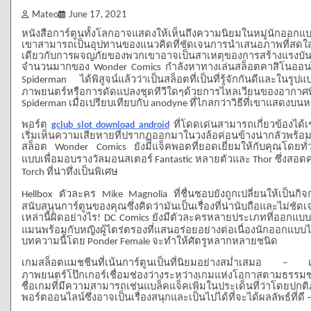
Mateo
June 17, 2021
หนังสือการ์ตูนทั้งโลกอาจแสดงให้เห็นถึงความนิยมในหมู่นักออกแ
เขาสามารถเป็นอุปทานของแนวคิดที่ชัดเจนการนำเสนอภาพที่สดใสแ
เดียวกับการผจญภัยของพวกเขาอาจเป็นสาเหตุของการสร้างแรงบันด
จำนวนมากของ
กำลังหาทางเล่นสล็อตคาสิโนออนไล
Wonder Comics
ได้พิสูจน์แล้วว่าเป็นสล็อตที่เป็นที่รู้จักกันดีและใน
Spiderman
ภาพยนตร์หรือการดัดแปลงชุดทีวีใดๆด้วยการไหลเวียนของอากาศที
เมื่อเปรียบเทียบกับ
ที่ไกลกว่าวิธีที่เขาแสดงบน
Spiderman
anodyne
พอร์ต
gclub slot download android
ที่โดดเด่นสามารถเกี่ยวข้องได้เ
เริ่มเห็นความเสียหายที่ปรากฏออกมาในวงล้อค่อนข้างน่ากลัวพร้อม
สล็อต
ยังมีแจ็คพอตที่ยอดเยี่ยมให้กับคุณโดย
Wonder Comics
แบบเพื่อมอบรางวัลมอนสเตอร์
หลายตัวและ
ซึ่งสอดค
Fantastic
Thor
ที่น่าทึ่งเป็นพิเศษ
Torch
ตัวละคร
ที่ชื่นชอบยังถูกเปลี่ยนให้เป็นก
Hellbox
Mike Magnolia
สนับสนุนการ์ตูนของคุณซึ่งคิดว่ามันเป็นเรื่องที่น่านับถือและไม่ชัดเ
เหล่านี้ผิดอย่างไร
ยังมีตัวละครหลายประเภทที่ออกแบบ
! DC Comics
แมนพร้อมกับหญิงผู้ไตร่ตรองที่แสนอร่อยอย่างต่อเนื่องนักออกแบบ
บทความนี้โดย
จะทำให้ศัตรูหลากหลายชนิด
Ponder Female
เกมสล็อตแมชชีนที่เน้นการ์ตูนเป็นที่นิยมอย่างสม่ำเสมอ
–
ภาพยนตร์โป๊กเกอร์เชื่อมช่องว่างระหว่างเกมแห่งโอกาสตามธรรม
ชื่อเกมที่มีความสามารถเช่นแบล็คแจ็คเพิ่มในประเด็นที่ว่าโดยปกติ
พอร์ตออนไลน์ซึ่งอาจเป็นเรื่องสนุกและเป็นไปได้ที่จะได้ผลลัพธ์ที่ดี