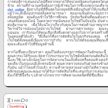
การต่อสู้การเล่นออนไลน์ที่หลากหลายให้หน่วยสล็อตแก่บุคคลใดบุคคล
ข้าม
สถานที่จำนวนหนึ่งต้องการผู้เข้าชมในการชี้แจงทุกเกมเดียว
slot online
สู้อย่างไม่มีที่สิ้นสุดในกลยุทธ์ที่เหมือนกันทำให้เกมทีมอ
แม้ว่าจะมีเมื่ออุปกรณ์สล็อตสามารถมา
สองเกมนั้นมักจะน้อยกว
สล็อตยูนิต
คุณต้องเข้าใจวิธีการฝึกฝน
ปัจจัยเริ่มต้นที่คุณต้อ
เล่นสล็อตออนไลน์
ในตลาดการพนันของเว็บไซต์ในปัจจุบัน
มันห่
ต่อสู้มากมาย
เพื่อให้แน่ใจว่าเกี่ยวกับคุณในการต่อต้านอาชญาก
วิพากษ์วิจารณ์ออนไลน์จากเว็บไซต์
ผ่านการตรวจสอบ
คุณจะ
แน่นอน
เรารับรองให้คุณเลือกสิ่งที่แตกต่างออกไปจากโครงสร้างที่
ในอุดมคติได้แล้ว
วิธีเลือกก็คือการตัดสินใจในธุรกิจของคุณ
จร
เว็บไซต์ทั้งหมดมีเนื่องจากการกำกับ
หากเว็บไซต์ของคุณที่คุณเลื
คุณจะต้องเข้าไปที่ข้อมูลด้านนี้
หากไม่ขึ้นทะเบียนราคา
คุณก็ไม่ต้องบรรลุการพัฒนาในลักษณะนี้
คุณควรจะได้รับและจัดหาโปรแกรมจากเว็บไซต์สล็อตก่อนตัดสินใจ
นี้และใช้เวลาเล็กน้อยในการจัดหาเกมในแล็ปท็อปหรือคอมพิวเตอ
จุดเดียวในรูปแบบอิเล็กทรอนิกส์
คุณควรตรวจสอบกับฝ่ายตรงข้ามที่มี
กับมัน
แม้ว่าโดยทั่วไปแล้ว
ความท้าทายหลายอย่างมักไม่คิดว่าคุณค
คลิกขอบคุณและคุณอาจได้รับการตัดสินใจที่จะสนุกกับการเล่นเกม
ต้องใช้วิธีนี้จริง
ๆ
แล้วห่างไกลจากการติดตามเทคนิคที่มีชื่อเสียง
1 min
0
Gambling