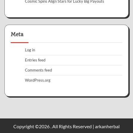
Cosmic Spins Align Stars for Lucky Big Payouts
Meta
Log in
Entries feed
Comments feed
WordPress.org
Copyright ©2026 . All Rights Reserved | arkanherbal