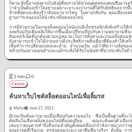
ก็ตาม
สิ่งนี้อาจส่งผ่านไปยังผู้ที่ส่งรายได้ส่วนบุคคลของคุณซึ่งอาจ
ว่าจำเป็นต้องเข้าใจอย่างเฉพาะเจาะจงว่างานที่ได้รับอิทธิพลจากพื้
ท้ายที่สุดและต้องรู้ว่าส้อมมาจากไหน
ในทางกลับกัน
คุณเพียงแค่
ฐานการเล่นออนไลน์
เช่น
สล็อตออนไลน์
การมีส่วนร่วมในเกมสล็อตออนไลน์แบบอิเล็กทรอนิกส์เพิ่งสร้างให้เ
ลงพร้อมกับเติมพลังให้มากขึ้นเมื่อเปรียบเทียบกับความพยายามที่
อินเทอร์เน็ตที่ถูกต้องตามกฎหมาย
เว็บการตั้งค่าและเกมสล็อตแมช
ยังสามารถเข้าใจได้ง่ายอย่างมีประสิทธิภาพสิ่งเดียวที่ต้องทำให้เสร
เพื่อทำการเปลี่ยนแปลงและย้าย
จำนวนเงิน
แม้ว่าคิดว่าวงล้อของ
คล้ายกันอย่างแม่นยำและแม้กระทั่งได้รับโบนันซ่าที่น่าประทับใจด
1 min
0
Casino
ค้นหาเว็บไซต์สล็อตออนไลน์เพื่อลิ้มรส
Mateo
June 27, 2021
มีเกมเริ่มต้นมากมายเมื่อเทียบกับความพอใจ
ซึ่งเป็นพื้นฐานที่จ
ตัดสินใจเลือกสล็อตออนไลน์ที่ยอดเยี่ยม
คุณจะค้นพบตัวเลือกท
เสมอว่าคุณควรคำนึงถึงเกมสำคัญทั้งหมดที่ออกกำลังกายมากกว่าคุณ
คุณอาจดูที่เริ่มเกม
ครอบคลุมระยะเวลาที่มหึมาจริงๆ
ดังนั้น
การ