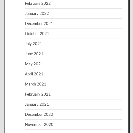
February 2022
January 2022
December 2021
October 2021
July 2021
June 2021
May 2021
April 2021
March 2021
February 2021
January 2021
December 2020
November 2020