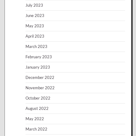
July 2023
June 2023
May 2023
April 2023
March 2023
February 2023
January 2023
December 2022
November 2022
October 2022
August 2022
May 2022
March 2022