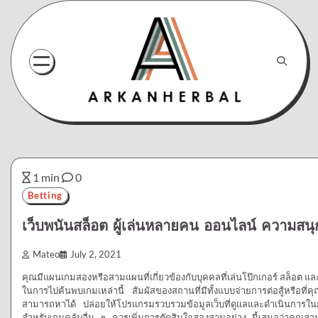
Skip
to
content
1 min
0
Betting
เว็บพนันสล็อต ผู้เล่นหลายคน ออนไลน์ ความสนุกส
Mateo
July 2, 2021
คุณมีแผนเกมสองหรือสามแผนที่เกี่ยวข้องกับบุคคลที่เล่นโป๊กเกอร์ สล็อต แ
ในการไปค้นพบเกมเหล่านี้ สัมผัสของสถานที่มีทั้งแบบจ่ายการต่อสู้หรือที่ค
สามารถหาได้ ปล่อยให้โปรแกรมรวบรวมข้อมูลเว็บที่ดูแลและดำเนินการในกา
สำหรับเกมคลับอื่น ๆ ควรเพิ่มการตัดสินใจสองสามอย่าง นี้เสนอว่าคุ