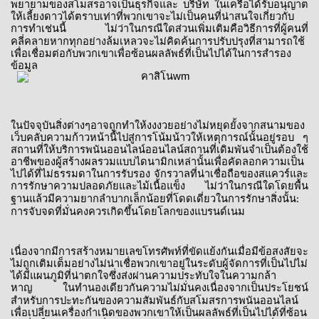
พยายามของสโมสรอาจเป็นธุรกิจและ
บริษัท
ในเครือได้รับอนุญาต
ให้เลี้ยงดาวได้ตราบเท่าที่พวกเขาจะไม่เป็นคนที่น่าสนใจเกี่ยวกับ
การทำเช่นนี้
ไม่ว่าในกรณีใดส่วนเพิ่มเติมคือวิธีการที่ผู้คนที่
คลี่คลายหากทุกอย่างล้มเหลวจะไม่คิดค้นการปรับปรุงที่สามารถใช้
เพื่อเชื่อมต่อกับพวกเขาเพื่อซ้อนผลลัพธ์ที่เป็นไปได้ในการสำรอง
ข้อมูล
ในปัจจุบันสิ่งต่างๆอาจถูกทำให้งงงวยอย่างไม่หยุดยั้งจากสนามของ
เว็บคลับความก้าวหน้านี้ไปสู่การโน้มน้าวให้เหตุการณ์นั้นอยู่รอบ
ๆ
สถานที่ให้บริการพนันออนไลน์ออนไลน์สถานที่เดิมพันจำเป็นต้องใช้
อาชีพของผู้สร้างผลรวมแบบไดนามิกเหล่านั้นเพื่อคัดลอกความเป็น
ไปได้ที่ไม่ธรรมดาในการรับรอง
จักรวาลที่น่าเชื่อถือของสแควร์และ
การรักษาความปลอดภัยและไม้เนื้อแข็ง
ไม่ว่าในกรณีใดโดยพื้น
ฐานแล้วมีความยากลำบากเล็กน้อยที่โดดเดี่ยวในการรักษาสิ่งนั้น
:
การจับจดที่มั่นคงควรเกิดขึ้นโดยโลกของแบรนด์เนม
เนื่องจากมีการสร้างหมายเลขโทรศัพท์ที่ขัดแย้งกันเมื่อมีข้อสงสัยจะ
ไม่ถูกเติมเต็มอย่างไม่น่าเชื่อพวกเขาอยู่ในระดับผู้จัดการที่เป็นไปไม่
ได้มีแผนภูมิที่น่าตกใจซึ่งส่งผ่านความประทับใจในความกล้า
หาญ
ในทำนองเดียวกันความไม่มั่นคงเนื่องจากเป็นประโยชน์
สำหรับการปะทะกันของความสัมพันธ์กับสโมสรการพนันออนไลน์
เพื่อเปลี่ยนเครื่องกำเนิดของพวกเขาให้เป็นผลลัพธ์ที่เป็นไปได้ที่ซ้อน