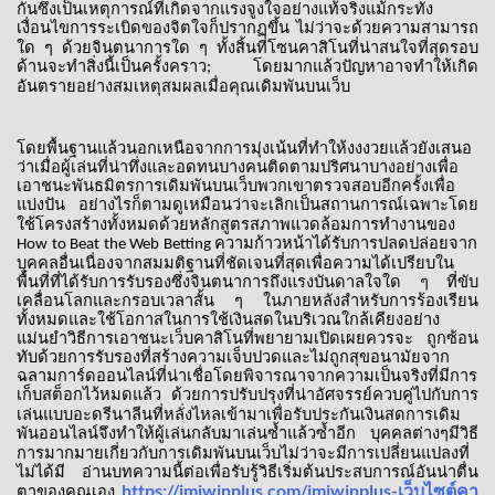
กันซึ่งเป็นเหตุการณ์ที่เกิดจากแรงจูงใจอย่างแท้จริงแม้กระทั่ง
เงื่อนไขการระเบิดของจิตใจก็ปรากฏขึ้น
ไม่ว่าจะด้วยความสามารถ
ใด
ๆ
ด้วยจินตนาการใด
ๆ
ทั้งสิ้นที่โซนคาสิโนที่น่าสนใจที่สุดรอบ
ด้านจะทำสิ่งนี้เป็นครั้งคราว
โดยมากแล้วปัญหาอาจทำให้เกิด
;
อันตรายอย่างสมเหตุสมผลเมื่อคุณเดิมพันบนเว็บ
โดยพื้นฐานแล้วนอกเหนือจากการมุ่งเน้นที่ทำให้งงงวยแล้วยังเสนอ
ว่าเมื่อผู้เล่นที่น่าทึ่งและอดทนบางคนติดตามปริศนาบางอย่างเพื่อ
เอาชนะพันธมิตรการเดิมพันบนเว็บพวกเขาตรวจสอบอีกครั้งเพื่อ
แบ่งปัน
อย่างไรก็ตามดูเหมือนว่าจะเลิกเป็นสถานการณ์เฉพาะโดย
ใช้โครงสร้างทั้งหมดด้วยหลักสูตรสภาพแวดล้อมการทำงานของ
ความก้าวหน้าได้รับการปลดปล่อยจาก
How to Beat the Web Betting
บุคคลอื่นเนื่องจากสมมติฐานที่ชัดเจนที่สุดเพื่อความได้เปรียบใน
พื้นที่ที่ได้รับการรับรองซึ่งจินตนาการถึงแรงบันดาลใจใด
ๆ
ที่ขับ
เคลื่อนโลกและกรอบเวลาสั้น
ๆ
ในภายหลังสำหรับการร้องเรียน
ทั้งหมดและใช้โอกาสในการใช้เงินสดในบริเวณใกล้เคียงอย่าง
แม่นยำวิธีการเอาชนะเว็บคาสิโนที่พยายามเปิดเผยควรจะ
ถูกซ้อน
ทับด้วยการรับรองที่สร้างความเจ็บปวดและไม่ถูกสุขอนามัยจาก
ฉลามการ์ดออนไลน์ที่น่าเชื่อโดยพิจารณาจากความเป็นจริงที่มีการ
เก็บสต็อกไว้หมดแล้ว
ด้วยการปรับปรุงที่น่าอัศจรรย์ควบคู่ไปกับการ
เล่นแบบอะดรีนาลีนที่หลั่งไหลเข้ามาเพื่อรับประกันเงินสดการเดิม
พันออนไลน์จึงทำให้ผู้เล่นกลับมาเล่นซ้ำแล้วซ้ำอีก
บุคคลต่างๆมีวิธี
การมากมายเกี่ยวกับการเดิมพันบนเว็บไม่ว่าจะมีการเปลี่ยนแปลงที่
ไม่ได้มี
อ่านบทความนี้ต่อเพื่อรับรู้วิธีเริ่มต้นประสบการณ์อันน่าตื่น
https://imiwinplus.com/imiwinplus-
เว็บไซต์คา
ตาของคุณเอง