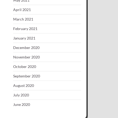
May 2021
April 2021
March 2021
February 2021
January 2021
December 2020
November 2020
October 2020
September 2020
August 2020
July 2020
June 2020