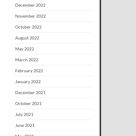
December 2022
November 2022
October 2022
August 2022
May 2022
March 2022
February 2022
January 2022
December 2021
October 2021
July 2021
June 2021