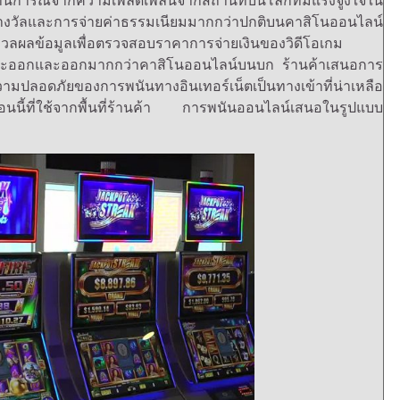
รางวัลและการจ่ายค่าธรรมเนียมมากกว่าปกติบนคาสิโนออนไลน์
ะมวลผลข้อมูลเพื่อตรวจสอบราคาการจ่ายเงินของวิดีโอเกม
มักจะออกและออกมากกว่าคาสิโนออนไลน์บนบก ร้านค้าเสนอการ
น ความปลอดภัยของการพนันทางอินเทอร์เน็ตเป็นทางเข้าที่น่าเหลือ
นนี้ที่ใช้จากพื้นที่ร้านค้า การพนันออนไลน์เสนอในรูปแบบ