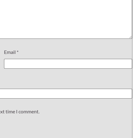
Email
*
ext time I comment.